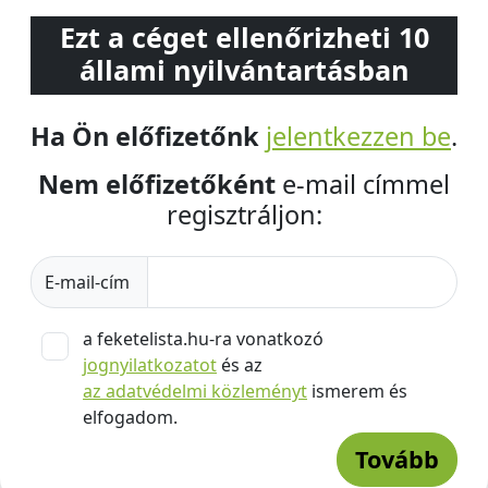
Ezt a céget ellenőrizheti 10
állami nyilvántartásban
Ha Ön előfizetőnk
jelentkezzen be
.
Nem előfizetőként
e-mail címmel
regisztráljon:
E-mail-cím
a feketelista.hu-ra vonatkozó
jognyilatkozatot
és az
az adatvédelmi közleményt
ismerem és
elfogadom.
Tovább