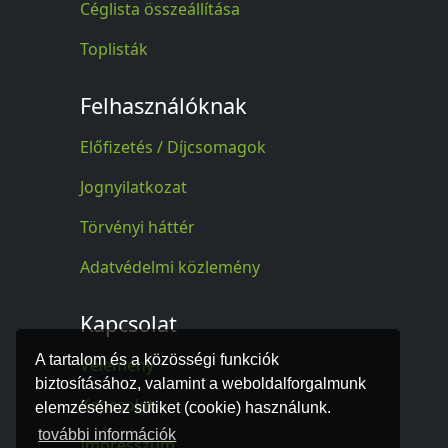
Céglista összeállítása
Toplisták
Felhasználóknak
Előfizetés / Díjcsomagok
Jognyilatkozat
Törvényi háttér
Adatvédelmi közlemény
Kapcsolat
A tartalom és a közösségi funkciók
Vélemény
biztosításához, valamint a weboldalforgalmunk
Kapcsolat
elemzéséhez sütiket (cookie) használunk.
további információk
Impresszum