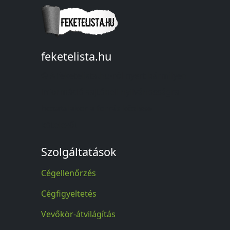
feketelista.hu
© A feketelista.hu-ról nyert bármilyen
információ sajtóbeli nyilvánosságra
hozatalakor a forrás közlése
kötelező!
Szolgáltatások
Cégellenőrzés
Cégfigyeltetés
Vevőkör-átvilágítás