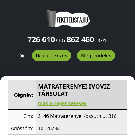
726 610
862 460
CÉG
ÜGYE
Bejelentkezés
Megrendelés
MÁTRATERENYEI IVOVIZ TÁRSULAT
Kossuth ut 318
Mátr
MÁTRATERENYEI IVOVIZ
TÁRSULAT
Cégnév:
másik céget keresek
Cím:
3146 Mátraterenye Kossuth ut 318
Adószám:
10126734