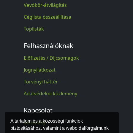
Vevőkör-átvilágítás
Céglista összeállítása
Toplisták
Felhasználóknak
Előfizetés / Díjcsomagok
Jognyilatkozat
Törvényi háttér
Adatvédelmi közlemény
Kapcsolat
A tartalom és a közösségi funkciók
Vélemény
biztosításához, valamint a weboldalforgalmunk