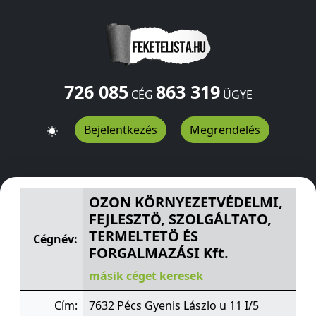
726 085
863 319
CÉG
ÜGYE
Bejelentkezés
Megrendelés
OZON KÖRNYEZETVÉDELMI, FEJLESZTÖ, SZOLGÁLTATO, 
OZON KÖRNYEZETVÉDELMI,
FEJLESZTÖ, SZOLGÁLTATO,
TERMELTETÖ ÉS
Cégnév:
FORGALMAZÁSI Kft.
másik céget keresek
Cím:
7632 Pécs Gyenis Lászlo u 11 I/5