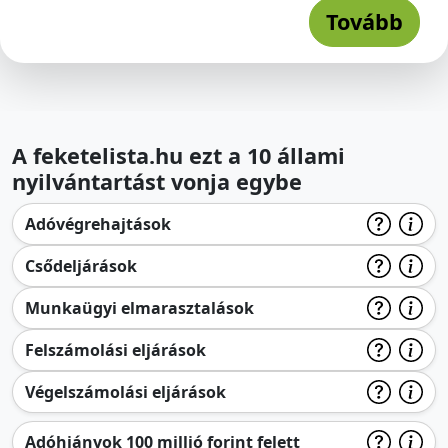
Tovább
A feketelista.hu ezt a 10 állami
nyilvántartást vonja egybe
Adóvégrehajtások
Csődeljárások
Munkaügyi elmarasztalások
Felszámolási eljárások
Végelszámolási eljárások
Adóhiányok 100 millió forint felett