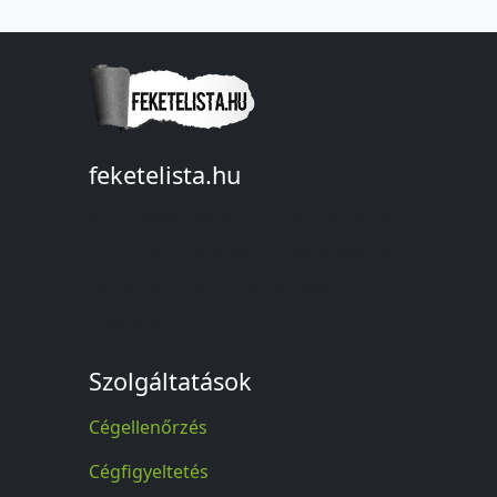
feketelista.hu
© A feketelista.hu-ról nyert bármilyen
információ sajtóbeli nyilvánosságra
hozatalakor a forrás közlése
kötelező!
Szolgáltatások
Cégellenőrzés
Cégfigyeltetés