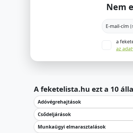
Nem e
E-mail-cím
(
a feket
az ada
A feketelista.hu ezt a 10 ál
Adóvégrehajtások
Csődeljárások
Munkaügyi elmarasztalások