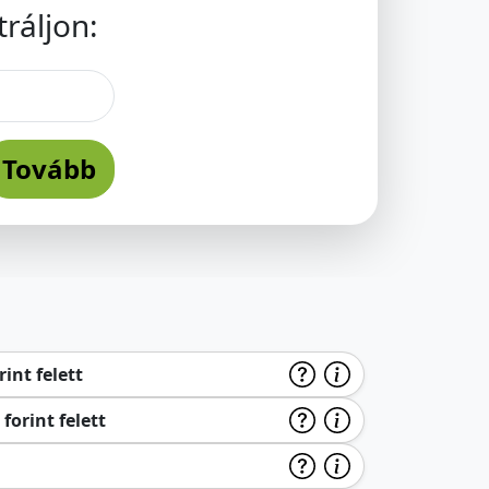
ráljon:
Tovább
int felett
forint felett