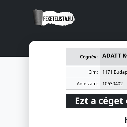
ADATT KÖNYVELÉSI- ÉS ADO
ADATT K
Cégnév:
Cím:
1171 Budap
Adószám:
10630402
Ezt a céget