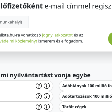
lőfizetőként
e-mail címmel regiszt
munkahelyi)
elista.hu-ra vonatkozó
jognyilatkozatot
és az
tvédelmi közleményt
ismerem és elfogadom.
lami nyilvántartást vonja egybe
Adóhiányok 100 millió for
Adótartozások 100 millió 
Törölt cégek