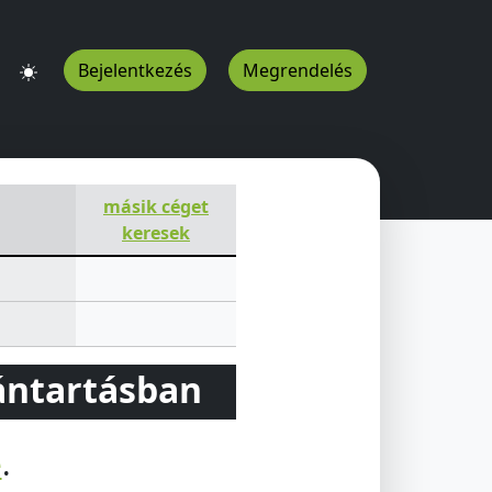
Bejelentkezés
Megrendelés
másik céget
keresek
vántartásban
e
.