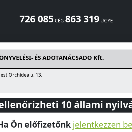
726 085
863 319
CÉG
ÜGYE
TANÁCSADO Kft.
Orchidea u. 13.
Budapest
1171
HU
ÖNYVELÉSI- ÉS ADOTANÁCSADO Kft.
est Orchidea u. 13.
 ellenőrizheti 10 állami nyil
Ha Ön előfizetőnk
jelentkezzen b