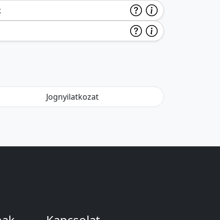
k
Jognyilatkozat
nak
Kapcsolat