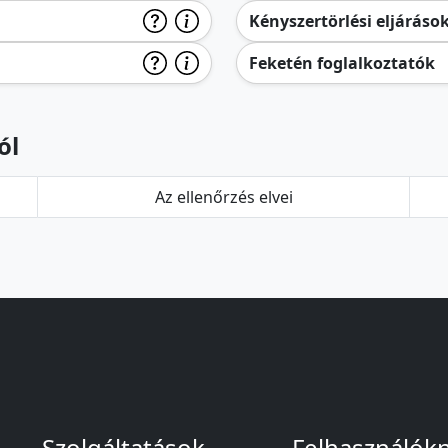
Kényszertörlési eljáráso
Feketén foglalkoztatók
ól
Az ellenőrzés elvei
Szolgáltatások
Felhasználók