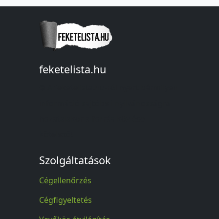
feketelista.hu
© A feketelista.hu-ról nyert bármilyen
információ sajtóbeli nyilvánosságra
hozatalakor a forrás közlése
kötelező!
Szolgáltatások
Cégellenőrzés
Cégfigyeltetés