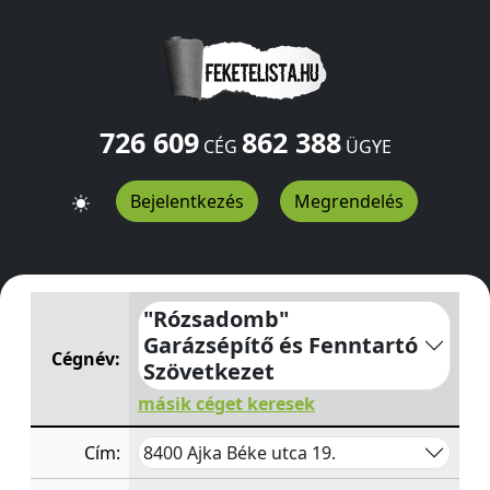
726 609
862 388
CÉG
ÜGYE
Bejelentkezés
Megrendelés
"Rózsadomb" Garázsépítő és Fenntartó Szövetkezet
Bé
"Rózsadomb"
Garázsépítő és Fenntartó
Cégnév:
Szövetkezet
másik céget keresek
8400 Ajka Béke utca 19.
Cím: