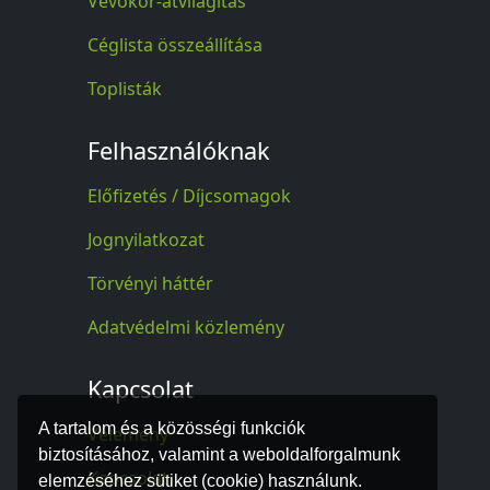
Vevőkör-átvilágítás
Céglista összeállítása
Toplisták
Felhasználóknak
Előfizetés / Díjcsomagok
Jognyilatkozat
Törvényi háttér
Adatvédelmi közlemény
Kapcsolat
A tartalom és a közösségi funkciók
Vélemény
biztosításához, valamint a weboldalforgalmunk
Kapcsolat
elemzéséhez sütiket (cookie) használunk.