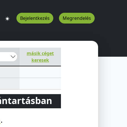
Bejelentkezés
Megrendelés
másik céget
keresek
vántartásban
e
.