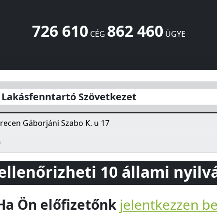
726 610
862 460
CÉG
ÜGYE
tkezet
Gáborjáni Szabo K. u 17
Debrecen
4028
HU
 Lakásfenntartó Szövetkezet
recen Gáborjáni Szabo K. u 17
0
 ellenőrizheti 10 állami nyil
Ha Ön előfizetőnk
jelentkezzen b