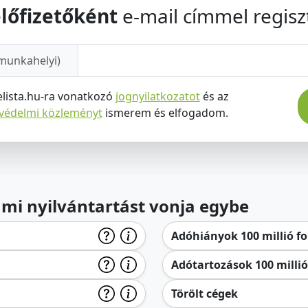
lőfizetőként
e-mail címmel regiszt
munkahelyi)
elista.hu-ra vonatkozó
jognyilatkozatot
és az
tvédelmi közleményt
ismerem és elfogadom.
lami nyilvántartást vonja egybe
Adóhiányok 100 millió for
Adótartozások 100 millió 
Törölt cégek