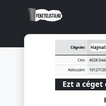
Hajnal Lakásfenntartó Szöve
Hajnal
Cégnév:
Cím:
4028 Deb
Adószám:
1012712
Ezt a céget