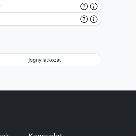
k
Jognyilatkozat
nak
Kapcsolat