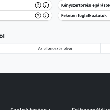
Kényszertörlési eljáráso
Feketén foglalkoztatók
ól
Az ellenőrzés elvei
Szolgáltatások
Felhasználók