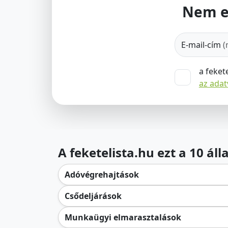
Nem e
E-mail-cím
(
a feket
az ada
A feketelista.hu ezt a 10 ál
Adóvégrehajtások
Csődeljárások
Munkaügyi elmarasztalások