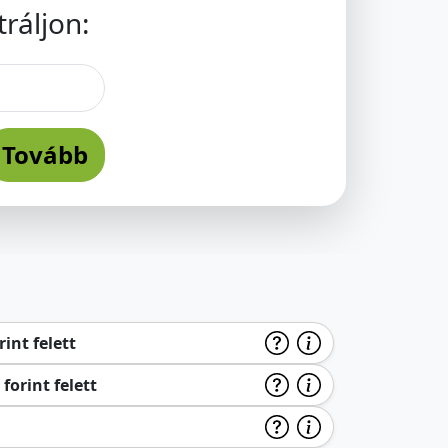
ráljon:
Tovább
int felett
forint felett