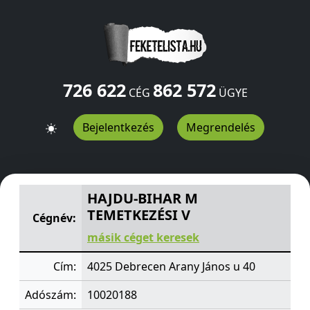
726 622
862 572
CÉG
ÜGYE
Bejelentkezés
Megrendelés
HAJDU-BIHAR M TEMETKEZÉSI V
Arany János u 40
Debr
HAJDU-BIHAR M
TEMETKEZÉSI V
Cégnév:
másik céget keresek
Cím:
4025 Debrecen Arany János u 40
Adószám:
10020188