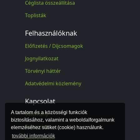
Céglista összeállítása
Toplisták
Felhasználóknak
Előfizetés / Díjcsomagok
Jognyilatkozat
Törvényi háttér
Adatvédelmi közlemény
Kapcsolat
A tartalom és a közösségi funkciók
Vélemény
biztosításához, valamint a weboldalforgalmunk
Kapcsolat
elemzéséhez sütiket (cookie) használunk.
további információk
Impresszum