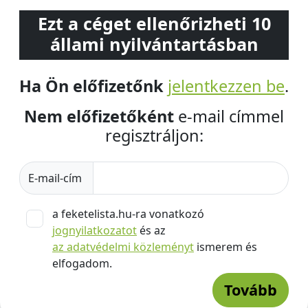
Ezt a céget ellenőrizheti 10
állami nyilvántartásban
Ha Ön előfizetőnk
jelentkezzen be
.
Nem előfizetőként
e-mail címmel
regisztráljon:
E-mail-cím
a feketelista.hu-ra vonatkozó
jognyilatkozatot
és az
az adatvédelmi közleményt
ismerem és
elfogadom.
Tovább