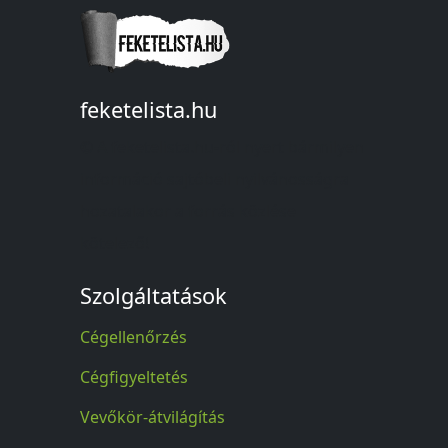
feketelista.hu
© A feketelista.hu-ról nyert bármilyen
információ sajtóbeli nyilvánosságra
hozatalakor a forrás közlése
kötelező!
Szolgáltatások
Cégellenőrzés
Cégfigyeltetés
Vevőkör-átvilágítás