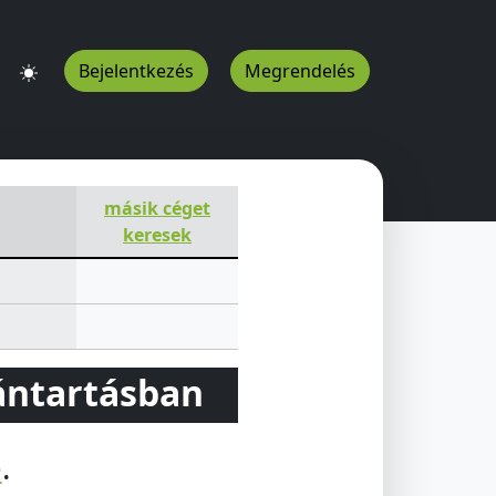
Bejelentkezés
Megrendelés
másik céget
keresek
vántartásban
e
.