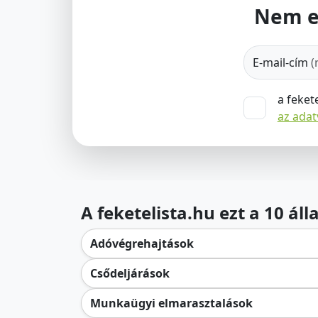
Nem e
E-mail-cím
(
a feket
az ada
A feketelista.hu ezt a 10 ál
Adóvégrehajtások
Csődeljárások
Munkaügyi elmarasztalások