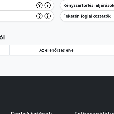
Kényszertörlési eljáráso
Feketén foglalkoztatók
ól
Az ellenőrzés elvei
Szolgáltatások
Felhasználók