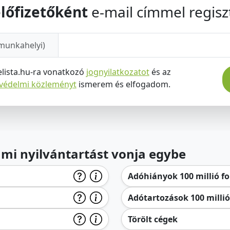
lőfizetőként
e-mail címmel regiszt
munkahelyi)
elista.hu-ra vonatkozó
jognyilatkozatot
és az
tvédelmi közleményt
ismerem és elfogadom.
lami nyilvántartást vonja egybe
Adóhiányok 100 millió for
Adótartozások 100 millió 
Törölt cégek