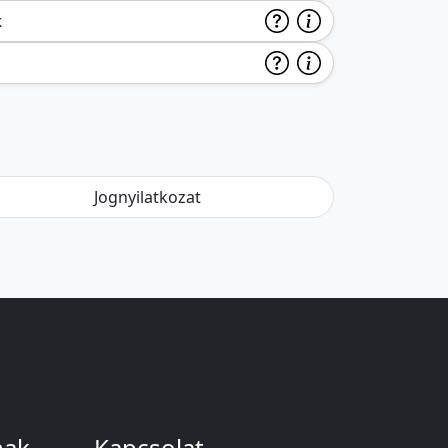
k
Jognyilatkozat
nak
Kapcsolat