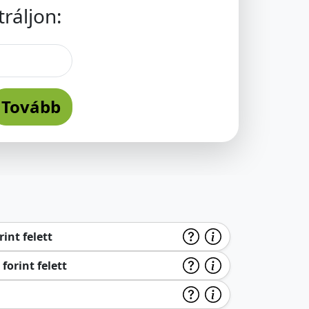
ráljon:
Tovább
int felett
forint felett