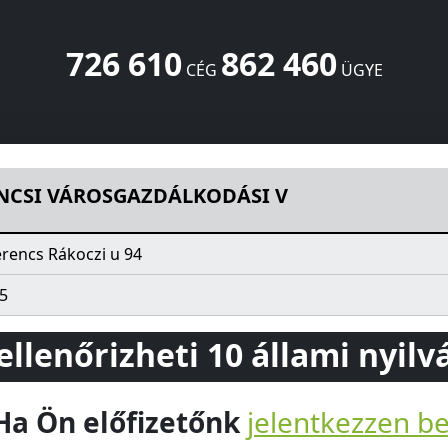
726 610
862 460
CÉG
ÜGYE
DÁSI V
Rákoczi u 94
Szerencs
3900
HU
NCSI VÁROSGAZDÁLKODÁSI V
rencs Rákoczi u 94
5
 ellenőrizheti 10 állami nyil
Ha Ön előfizetőnk
jelentkezzen b