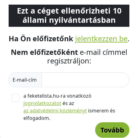
Ezt a céget ellenőrizheti 10
állami nyilvántartásban
Ha Ön előfizetőnk
jelentkezzen be
.
Nem előfizetőként
e-mail címmel
regisztráljon:
E-mail-cím
a feketelista.hu-ra vonatkozó
jognyilatkozatot
és az
az adatvédelmi közleményt
ismerem és
elfogadom.
Tovább