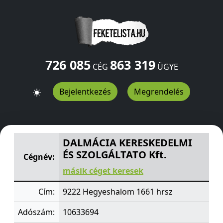
726 085
863 319
CÉG
ÜGYE
Bejelentkezés
Megrendelés
DALMÁCIA KERESKEDELMI ÉS SZOLGÁLTATO Kft.
1661 h
DALMÁCIA KERESKEDELMI
ÉS SZOLGÁLTATO Kft.
Cégnév:
másik céget keresek
Cím:
9222 Hegyeshalom 1661 hrsz
Adószám:
10633694