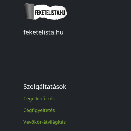
feketelista.hu
© A feketelista.hu-ról nyert bármilyen
információ sajtóbeli nyilvánosságra
hozatalakor a forrás közlése
kötelező!
Szolgáltatások
Cégellenőrzés
Cégfigyeltetés
Vevőkör-átvilágítás