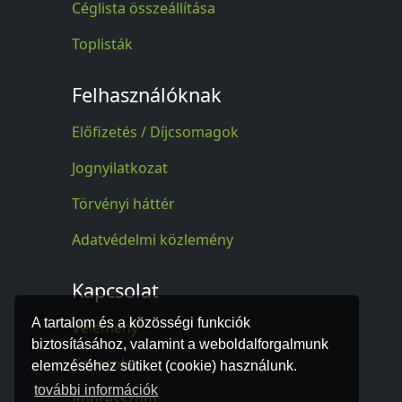
Céglista összeállítása
Toplisták
Felhasználóknak
Előfizetés / Díjcsomagok
Jognyilatkozat
Törvényi háttér
Adatvédelmi közlemény
Kapcsolat
A tartalom és a közösségi funkciók
Vélemény
biztosításához, valamint a weboldalforgalmunk
Kapcsolat
elemzéséhez sütiket (cookie) használunk.
további információk
Impresszum