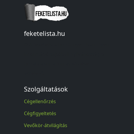
feketelista.hu
© A feketelista.hu-ról nyert bármilyen
információ sajtóbeli nyilvánosságra
hozatalakor a forrás közlése
kötelező!
Szolgáltatások
Cégellenőrzés
Cégfigyeltetés
Vevőkör-átvilágítás