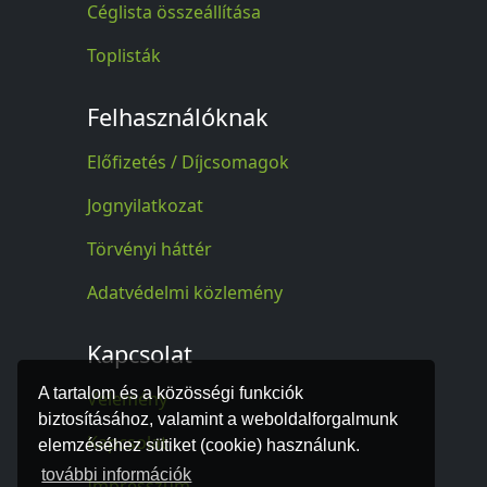
Céglista összeállítása
Toplisták
Felhasználóknak
Előfizetés / Díjcsomagok
Jognyilatkozat
Törvényi háttér
Adatvédelmi közlemény
Kapcsolat
A tartalom és a közösségi funkciók
Vélemény
biztosításához, valamint a weboldalforgalmunk
Kapcsolat
elemzéséhez sütiket (cookie) használunk.
további információk
Impresszum