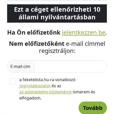
Ezt a céget ellenőrizheti 10
állami nyilvántartásban
Ha Ön előfizetőnk
jelentkezzen be
.
Nem előfizetőként
e-mail címmel
regisztráljon:
E-mail-cím
a feketelista.hu-ra vonatkozó
jognyilatkozatot
és az
az adatvédelmi közleményt
ismerem és
elfogadom.
Tovább