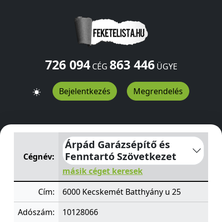
726 094
863 446
CÉG
ÜGYE
Bejelentkezés
Megrendelés
Árpád Garázsépítő és Fenntartó Szövetkezet
Batthyány 
Árpád Garázsépítő és
Fenntartó Szövetkezet
Cégnév:
másik céget keresek
Cím:
6000 Kecskemét Batthyány u 25
Adószám:
10128066