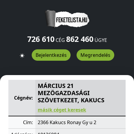
726 610
862 460
CÉG
ÜGYE
Bejelentkezés
Megrendelés
MÁRCIUS 21 MEZÖGAZDASÁGI SZÖVETKEZET, KAKUCS
MÁRCIUS 21
MEZÖGAZDASÁGI
Cégnév:
SZÖVETKEZET, KAKUCS
másik céget keresek
Cím:
2366 Kakucs Ronay Gy u 2