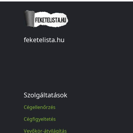
feketelista.hu
© A feketelista.hu-ról nyert bármilyen
információ sajtóbeli nyilvánosságra
hozatalakor a forrás közlése
kötelező!
Szolgáltatások
Cégellenőrzés
Cégfigyeltetés
Vevőkör-átvilágítás