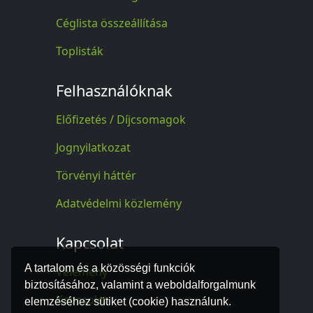
Céglista összeállítása
Toplisták
Felhasználóknak
Előfizetés / Díjcsomagok
Jognyilatkozat
Törvényi háttér
Adatvédelmi közlemény
Kapcsolat
A tartalom és a közösségi funkciók
Vélemény
biztosításához, valamint a weboldalforgalmunk
Kapcsolat
elemzéséhez sütiket (cookie) használunk.