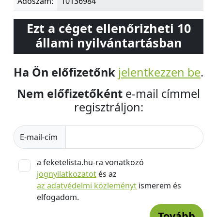
Adószám:
10136984
Ezt a céget ellenőrizheti 10
állami nyilvántartásban
Ha Ön előfizetőnk
jelentkezzen be
.
Nem előfizetőként
e-mail címmel
regisztráljon:
E-mail-cím
a feketelista.hu-ra vonatkozó
jognyilatkozatot
és az
az adatvédelmi közleményt
ismerem és
elfogadom.
Tovább