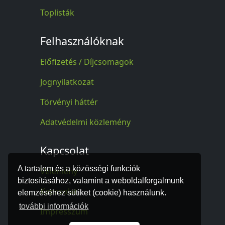
Toplisták
Felhasználóknak
Előfizetés / Díjcsomagok
Jognyilatkozat
Törvényi háttér
Adatvédelmi közlemény
Kapcsolat
A tartalom és a közösségi funkciók
Vélemény
biztosításához, valamint a weboldalforgalmunk
Kapcsolat
elemzéséhez sütiket (cookie) használunk.
további információk
Impresszum