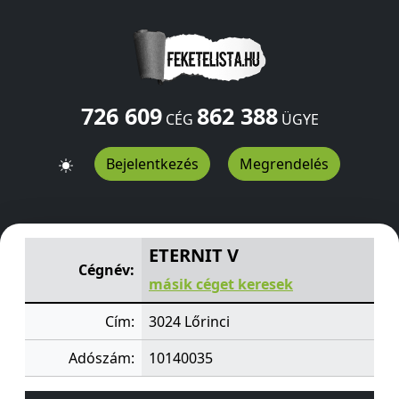
726 609
862 388
CÉG
ÜGYE
Bejelentkezés
Megrendelés
ETERNIT V
Lőrinci
3024
HU
ETERNIT V
Cégnév:
másik céget keresek
Cím:
3024 Lőrinci
Adószám:
10140035