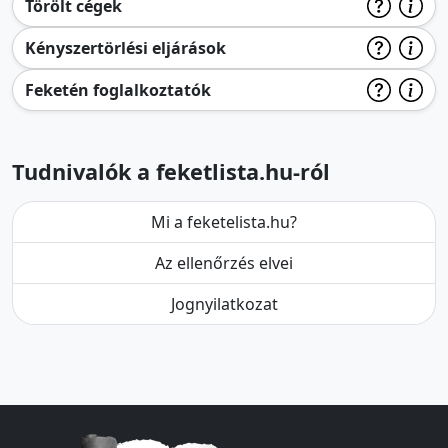
Törölt cégek
Kényszertörlési eljárások
Feketén foglalkoztatók
Tudnivalók a feketlista.hu-ról
Mi a feketelista.hu?
Az ellenőrzés elvei
Jognyilatkozat