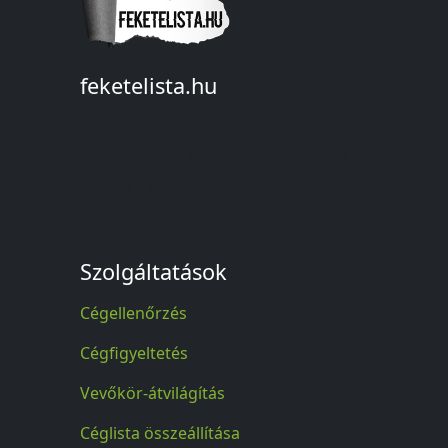
feketelista.hu
© A feketelista.hu-ról nyert bármilyen
információ sajtóbeli nyilvánosságra
hozatalakor a forrás közlése
kötelező!
Szolgáltatások
Cégellenőrzés
Cégfigyeltetés
Vevőkör-átvilágítás
Céglista összeállítása