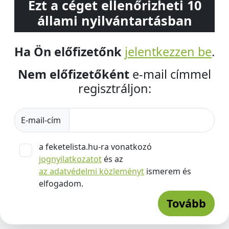
Ezt a céget ellenőrizheti 10
állami nyilvántartásban
Ha Ön előfizetőnk
jelentkezzen be
.
Nem előfizetőként
e-mail címmel
regisztráljon:
E-mail-cím
a feketelista.hu-ra vonatkozó
jognyilatkozatot
és az
az adatvédelmi közleményt
ismerem és
elfogadom.
Tovább