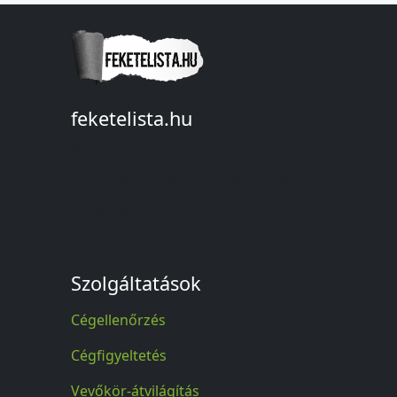
feketelista.hu
© A feketelista.hu-ról nyert bármilyen
információ sajtóbeli nyilvánosságra
hozatalakor a forrás közlése
kötelező!
Szolgáltatások
Cégellenőrzés
Cégfigyeltetés
Vevőkör-átvilágítás