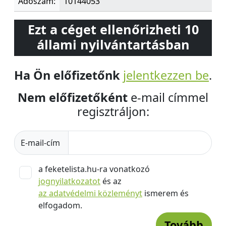
Adószám:
10144053
Ezt a céget ellenőrizheti 10
állami nyilvántartásban
Ha Ön előfizetőnk
jelentkezzen be
.
Nem előfizetőként
e-mail címmel
regisztráljon:
E-mail-cím
a feketelista.hu-ra vonatkozó
jognyilatkozatot
és az
az adatvédelmi közleményt
ismerem és
elfogadom.
Tovább