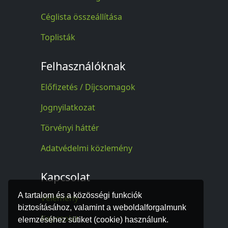
Céglista összeállítása
Toplisták
Felhasználóknak
Előfizetés / Díjcsomagok
Jognyilatkozat
Törvényi háttér
Adatvédelmi közlemény
Kapcsolat
A tartalom és a közösségi funkciók
Vélemény
biztosításához, valamint a weboldalforgalmunk
Kapcsolat
elemzéséhez sütiket (cookie) használunk.