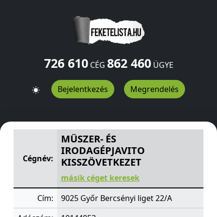
726 610
862 460
CÉG
ÜGYE
Bejelentkezés
Megrendelés
MÜSZER- ÉS IRODAGÉPJAVITO KISSZÖVETKEZET
Bercsén
MÜSZER- ÉS
IRODAGÉPJAVITO
Cégnév:
KISSZÖVETKEZET
másik céget keresek
Cím:
9025 Győr Bercsényi liget 22/A