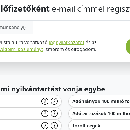
lőfizetőként
e-mail címmel regiszt
munkahelyi)
elista.hu-ra vonatkozó
jognyilatkozatot
és az
tvédelmi közleményt
ismerem és elfogadom.
lami nyilvántartást vonja egybe
Adóhiányok 100 millió for
Adótartozások 100 millió 
Törölt cégek