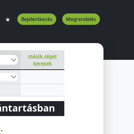
Bejelentkezés
Megrendelés
másik céget
keresek
vántartásban
e
.