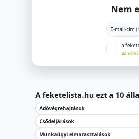
Nem e
E-mail-cím
(
a feket
az ada
A feketelista.hu ezt a 10 ál
Adóvégrehajtások
Csődeljárások
Munkaügyi elmarasztalások