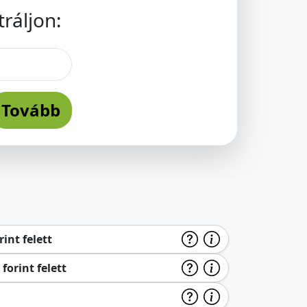
ráljon:
Tovább
int felett
forint felett