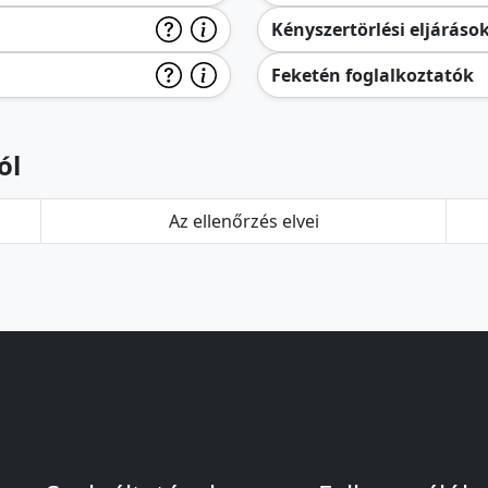
Kényszertörlési eljáráso
Feketén foglalkoztatók
ól
Az ellenőrzés elvei