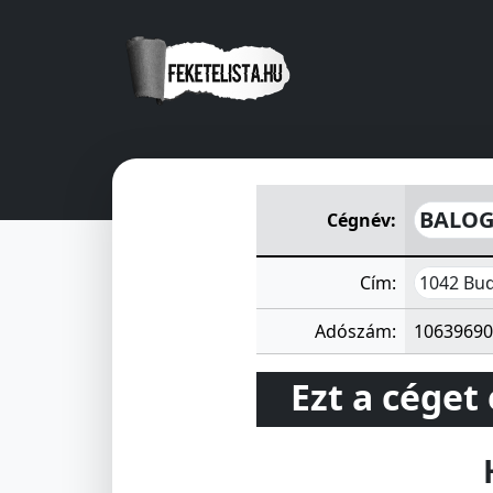
BALOG ÉS TÁRSAI Cukrászüz
BALOG 
Cégnév:
1042 Bud
Cím:
Adószám:
10639690
Ezt a céget