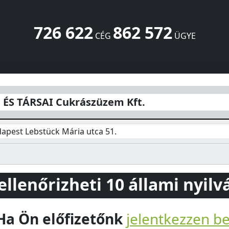
726 622
862 572
CÉG
ÜGYE
em Kft.
Lebstück Mária utca 51.
Budapest
1042
HU
ÉS TÁRSAI Cukrászüzem Kft.
apest Lebstück Mária utca 51.
 ellenőrizheti 10 állami nyil
Ha Ön előfizetőnk
jelentkezzen b