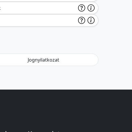
k
Jognyilatkozat