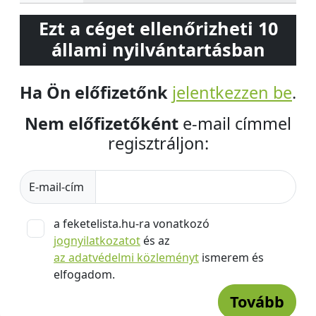
Ezt a céget ellenőrizheti 10
állami nyilvántartásban
Ha Ön előfizetőnk
jelentkezzen be
.
Nem előfizetőként
e-mail címmel
regisztráljon:
E-mail-cím
a feketelista.hu-ra vonatkozó
jognyilatkozatot
és az
az adatvédelmi közleményt
ismerem és
elfogadom.
Tovább