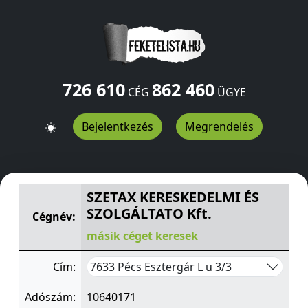
726 610
862 460
CÉG
ÜGYE
Bejelentkezés
Megrendelés
SZETAX KERESKEDELMI ÉS SZOLGÁLTATO Kft.
Esztergár 
SZETAX KERESKEDELMI ÉS
SZOLGÁLTATO Kft.
Cégnév:
másik céget keresek
7633 Pécs Esztergár L u 3/3
Cím:
Adószám:
10640171