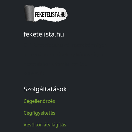
feketelista.hu
© A feketelista.hu-ról nyert bármilyen
információ sajtóbeli nyilvánosságra
hozatalakor a forrás közlése
kötelező!
Szolgáltatások
Cégellenőrzés
Cégfigyeltetés
Vevőkör-átvilágítás