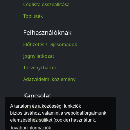
Céglista összeállítása
Toplisták
Felhasználóknak
Előfizetés / Díjcsomagok
Jognyilatkozat
Törvényi háttér
Adatvédelmi közlemény
Kapcsolat
A tartalom és a közösségi funkciók
Vélemény
biztosításához, valamint a weboldalforgalmunk
Kapcsolat
elemzéséhez sütiket (cookie) használunk.
további információk