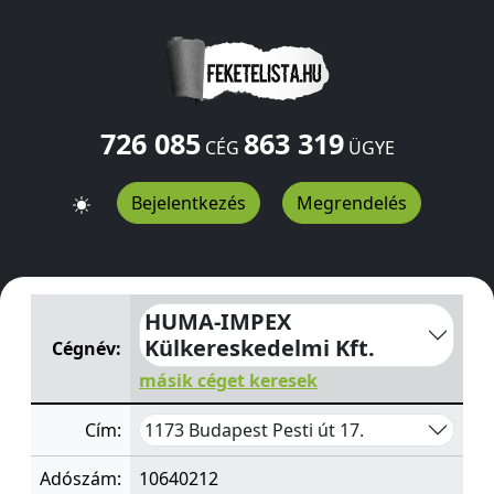
726 085
863 319
CÉG
ÜGYE
Bejelentkezés
Megrendelés
HUMA-IMPEX Külkereskedelmi Kft.
Pesti út 17.
Budapes
HUMA-IMPEX
Külkereskedelmi Kft.
Cégnév:
másik céget keresek
1173 Budapest Pesti út 17.
Cím:
Adószám:
10640212