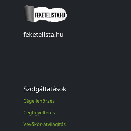
feketelista.hu
© A feketelista.hu-ról nyert bármilyen
információ sajtóbeli nyilvánosságra
hozatalakor a forrás közlése
kötelező!
Szolgáltatások
Cégellenőrzés
Cégfigyeltetés
Vevőkör-átvilágítás