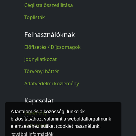
Céglista összeállítása
Toplisták
Felhasználóknak
Előfizetés / Díjcsomagok
Jognyilatkozat
Törvényi háttér
Adatvédelmi közlemény
Kapcsolat
A tartalom és a közösségi funkciók
Vélemény
biztosításához, valamint a weboldalforgalmunk
Kapcsolat
elemzéséhez sütiket (cookie) használunk.
további információk