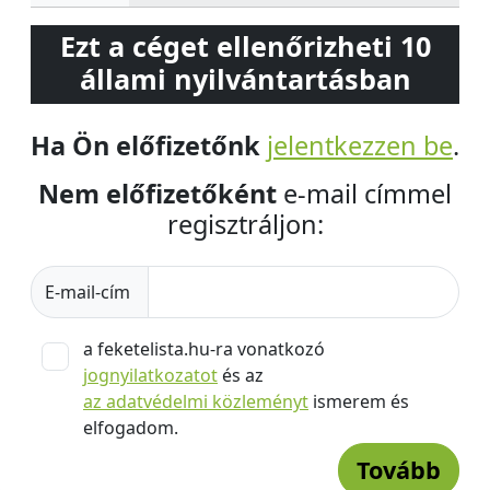
Ezt a céget ellenőrizheti 10
állami nyilvántartásban
Ha Ön előfizetőnk
jelentkezzen be
.
Nem előfizetőként
e-mail címmel
regisztráljon:
E-mail-cím
a feketelista.hu-ra vonatkozó
jognyilatkozatot
és az
az adatvédelmi közleményt
ismerem és
elfogadom.
Tovább