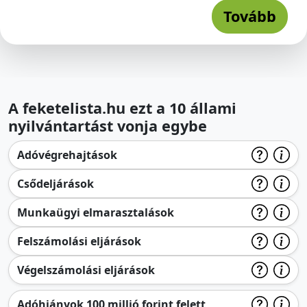
Tovább
A feketelista.hu ezt a 10 állami
nyilvántartást vonja egybe
Adóvégrehajtások
Csődeljárások
Munkaügyi elmarasztalások
Felszámolási eljárások
Végelszámolási eljárások
Adóhiányok 100 millió forint felett