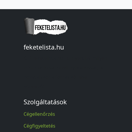
feketelista.hu
© A feketelista.hu-ról nyert bármilyen
információ sajtóbeli nyilvánosságra
hozatalakor a forrás közlése
kötelező!
Szolgáltatások
Cégellenőrzés
Cégfigyeltetés