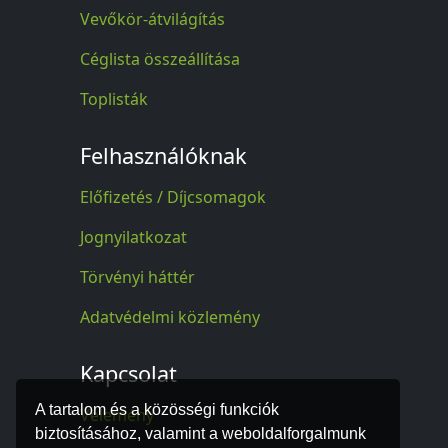
Vevőkör-átvilágítás
Céglista összeállítása
Toplisták
Felhasználóknak
Előfizetés / Díjcsomagok
Jognyilatkozat
Törvényi háttér
Adatvédelmi közlemény
Kapcsolat
A tartalom és a közösségi funkciók
Vélemény
biztosításához, valamint a weboldalforgalmunk