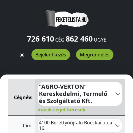
726 610
862 460
CÉG
ÜGYE
Bejelentkezés
Megrendelés
"AGRO-VERTON" Kereskedelmi, Termelő és Szolgáltató K
"AGRO-VERTON"
Kereskedelmi, Termelő
Cégnév:
és Szolgáltató Kft.
másik céget keresek
4100 Berettyóújfalu Bocskai utca
Cím:
16.