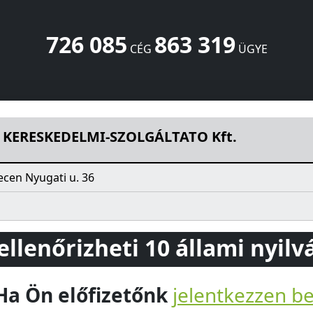
726 085
863 319
CÉG
ÜGYE
GÁLTATO Kft.
Nyugati u. 36
Debrecen
4025
HU
KERESKEDELMI-SZOLGÁLTATO Kft.
cen Nyugati u. 36
 ellenőrizheti 10 állami nyil
Ha Ön előfizetőnk
jelentkezzen b