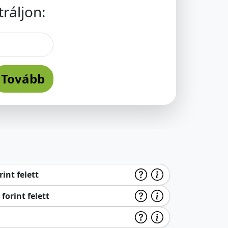
ráljon:
Tovább
int felett
forint felett