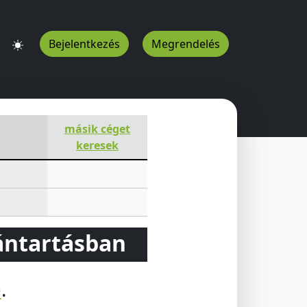
Bejelentkezés
Megrendelés
másik céget
keresek
vántartásban
e
.