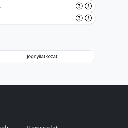
k
Jognyilatkozat
nak
Kapcsolat