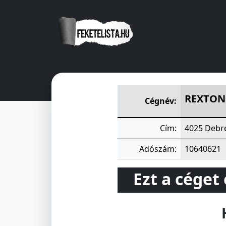
REXTON KERESKEDELMI-SZOL
REXTON 
Cégnév:
Cím:
4025 Debre
Adószám:
10640621
Ezt a céget