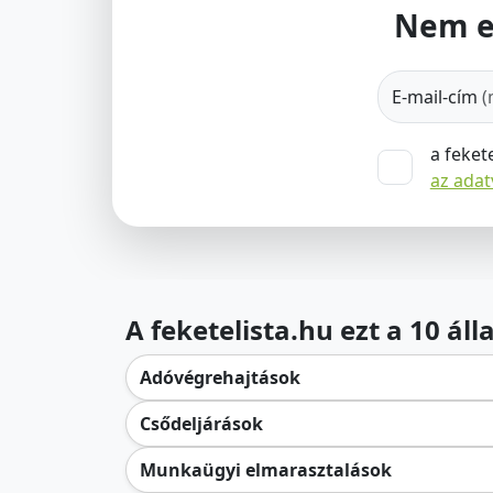
Nem e
E-mail-cím
(
a feket
az ada
A feketelista.hu ezt a 10 ál
Adóvégrehajtások
Csődeljárások
Munkaügyi elmarasztalások