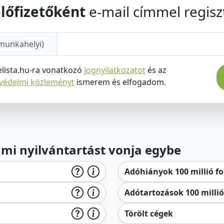
lőfizetőként
e-mail címmel regiszt
munkahelyi)
elista.hu-ra vonatkozó
jognyilatkozatot
és az
tvédelmi közleményt
ismerem és elfogadom.
lami nyilvántartást vonja egybe
Adóhiányok 100 millió for
Adótartozások 100 millió 
Törölt cégek