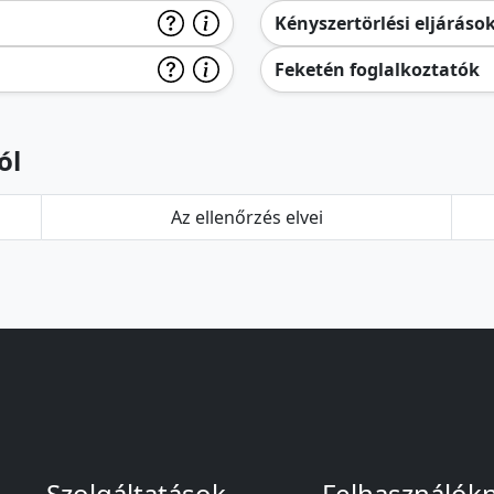
Kényszertörlési eljáráso
Feketén foglalkoztatók
ól
Az ellenőrzés elvei
Szolgáltatások
Felhasználók