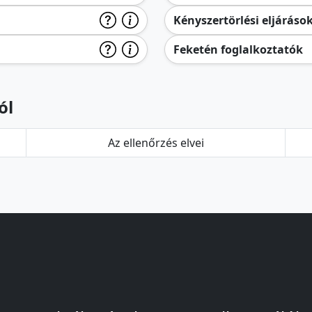
Kényszertörlési eljáráso
Feketén foglalkoztatók
ól
Az ellenőrzés elvei