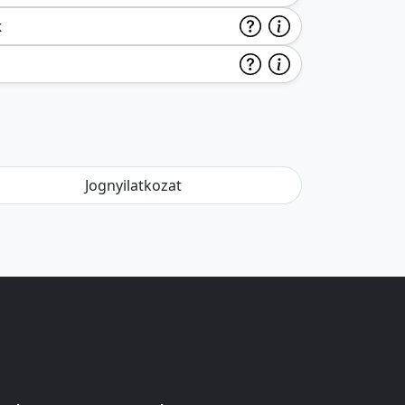
k
Jognyilatkozat