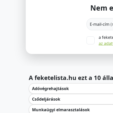
Nem e
E-mail-cím
(
a feket
az ada
A feketelista.hu ezt a 10 ál
Adóvégrehajtások
Csődeljárások
Munkaügyi elmarasztalások