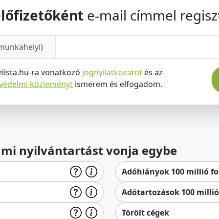
lőfizetőként
e-mail címmel regiszt
munkahelyi)
elista.hu-ra vonatkozó
jognyilatkozatot
és az
tvédelmi közleményt
ismerem és elfogadom.
lami nyilvántartást vonja egybe
Adóhiányok 100 millió for
Adótartozások 100 millió 
Törölt cégek