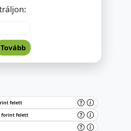
ráljon:
Tovább
int felett
forint felett