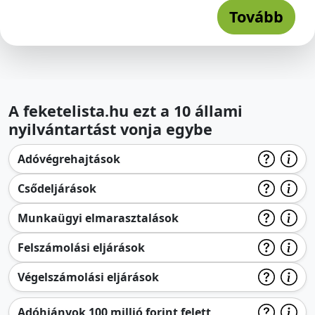
Tovább
A feketelista.hu ezt a 10 állami
nyilvántartást vonja egybe
Adóvégrehajtások
Csődeljárások
Munkaügyi elmarasztalások
Felszámolási eljárások
Végelszámolási eljárások
Adóhiányok 100 millió forint felett