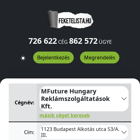
726 622
862 572
CÉG
ÜGYE
Bejelentkezés
Megrendelés
MFuture Hungary Reklámszolgáltatások Kft.
Alkotás utc
MFuture Hungary
Reklámszolgáltatások
Cégnév:
Kft.
másik céget keresek
1123 Budapest Alkotás utca 53/A.
Cím:
III.