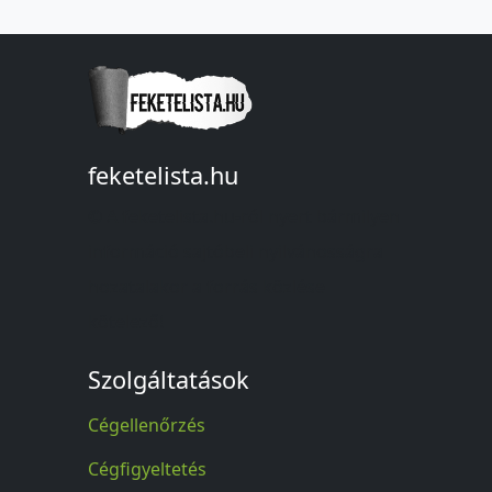
feketelista.hu
© A feketelista.hu-ról nyert bármilyen
információ sajtóbeli nyilvánosságra
hozatalakor a forrás közlése
kötelező!
Szolgáltatások
Cégellenőrzés
Cégfigyeltetés