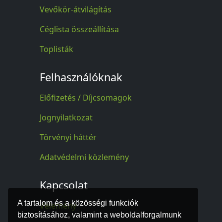
Vevőkör-átvilágítás
Céglista összeállítása
Toplisták
Felhasználóknak
Előfizetés / Díjcsomagok
Jognyilatkozat
Törvényi háttér
Adatvédelmi közlemény
Kapcsolat
A tartalom és a közösségi funkciók
Vélemény
biztosításához, valamint a weboldalforgalmunk