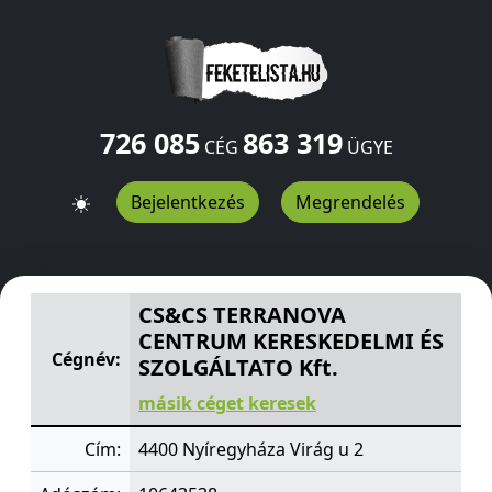
726 085
863 319
CÉG
ÜGYE
Bejelentkezés
Megrendelés
CS&CS TERRANOVA CENTRUM KERESKEDELMI ÉS SZOLGÁ
CS&CS TERRANOVA
CENTRUM KERESKEDELMI ÉS
Cégnév:
SZOLGÁLTATO Kft.
másik céget keresek
Cím:
4400 Nyíregyháza Virág u 2