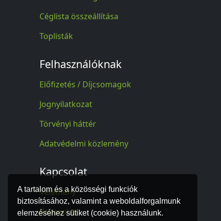
Céglista összeállítása
Toplisták
Felhasználóknak
Előfizetés / Díjcsomagok
Jognyilatkozat
Törvényi háttér
Adatvédelmi közlemény
Kapcsolat
A tartalom és a közösségi funkciók
Vélemény
biztosításához, valamint a weboldalforgalmunk
Kapcsolat
elemzéséhez sütiket (cookie) használunk.