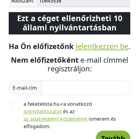
Adószám:
10643538
Ezt a céget ellenőrizheti 10
állami nyilvántartásban
Ha Ön előfizetőnk
jelentkezzen be
.
Nem előfizetőként
e-mail címmel
regisztráljon:
E-mail-cím
a feketelista.hu-ra vonatkozó
jognyilatkozatot
és az
az adatvédelmi közleményt
ismerem és
elfogadom.
Tovább