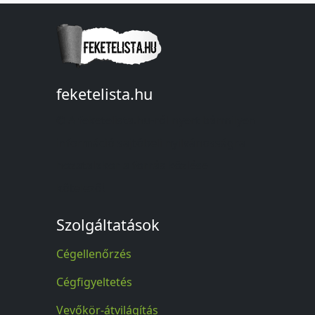
feketelista.hu
© A feketelista.hu-ról nyert bármilyen
információ sajtóbeli nyilvánosságra
hozatalakor a forrás közlése
kötelező!
Szolgáltatások
Cégellenőrzés
Cégfigyeltetés
Vevőkör-átvilágítás