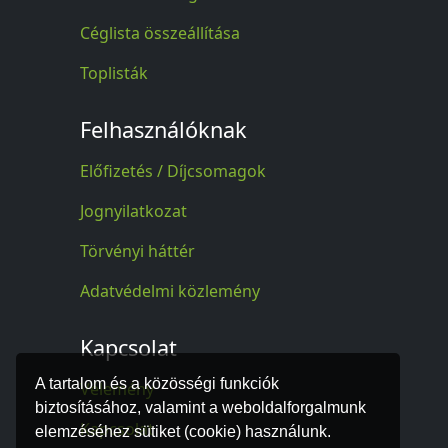
Céglista összeállítása
Toplisták
Felhasználóknak
Előfizetés / Díjcsomagok
Jognyilatkozat
Törvényi háttér
Adatvédelmi közlemény
Kapcsolat
A tartalom és a közösségi funkciók
Vélemény
biztosításához, valamint a weboldalforgalmunk
Kapcsolat
elemzéséhez sütiket (cookie) használunk.