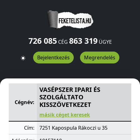
726 085
863 319
CÉG
ÜGYE
Bejelentkezés
Megrendelés
VASÉPSZER IPARI ÉS SZOLGÁLTATO KISSZÖVETKEZET
Rá
VASÉPSZER IPARI ÉS
SZOLGÁLTATO
Cégnév:
KISSZÖVETKEZET
másik céget keresek
Cím:
7251 Kapospula Rákoczi u 35