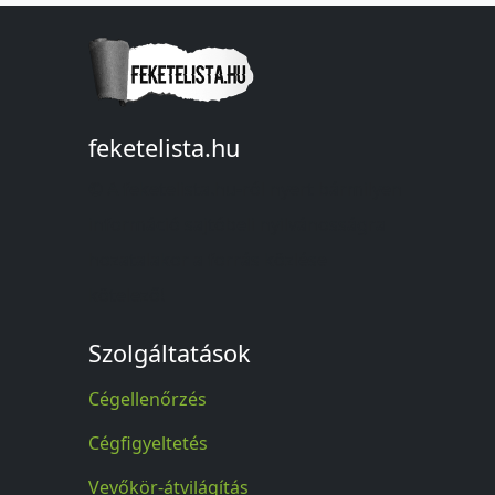
feketelista.hu
© A feketelista.hu-ról nyert bármilyen
információ sajtóbeli nyilvánosságra
hozatalakor a forrás közlése
kötelező!
Szolgáltatások
Cégellenőrzés
Cégfigyeltetés
Vevőkör-átvilágítás