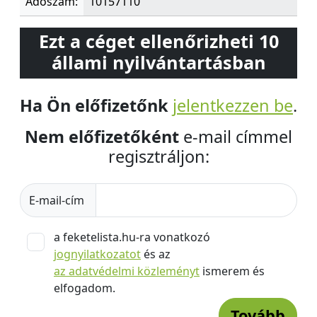
Adószám:
10157110
Ezt a céget ellenőrizheti 10
állami nyilvántartásban
Ha Ön előfizetőnk
jelentkezzen be
.
Nem előfizetőként
e-mail címmel
regisztráljon:
E-mail-cím
a feketelista.hu-ra vonatkozó
jognyilatkozatot
és az
az adatvédelmi közleményt
ismerem és
elfogadom.
Tovább