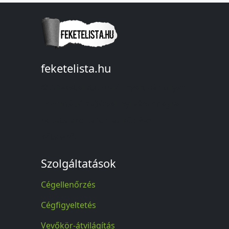
feketelista.hu
© A feketelista.hu-ról nyert bármilyen
információ sajtóbeli nyilvánosságra
hozatalakor a forrás közlése
kötelező!
Szolgáltatások
Cégellenőrzés
Cégfigyeltetés
Vevőkör-átvilágítás