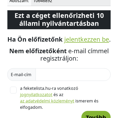
Adószám:
10646892
Ezt a céget ellenőrizheti 10
állami nyilvántartásban
Ha Ön előfizetőnk
jelentkezzen be
.
Nem előfizetőként
e-mail címmel
regisztráljon:
E-mail-cím
a feketelista.hu-ra vonatkozó
jognyilatkozatot
és az
az adatvédelmi közleményt
ismerem és
elfogadom.
Tovább