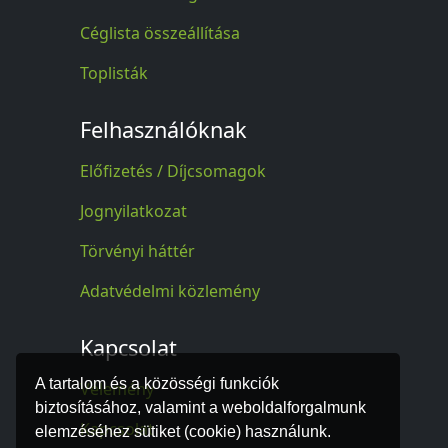
Céglista összeállítása
Toplisták
Felhasználóknak
Előfizetés / Díjcsomagok
Jognyilatkozat
Törvényi háttér
Adatvédelmi közlemény
Kapcsolat
A tartalom és a közösségi funkciók
Vélemény
biztosításához, valamint a weboldalforgalmunk
Kapcsolat
elemzéséhez sütiket (cookie) használunk.