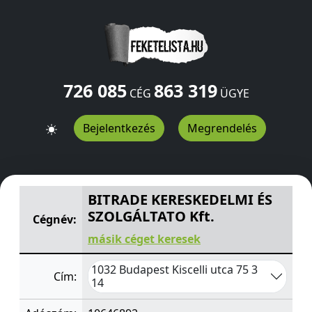
726 085
863 319
CÉG
ÜGYE
Bejelentkezés
Megrendelés
BITRADE KERESKEDELMI ÉS SZOLGÁLTATO Kft.
Kiscelli 
BITRADE KERESKEDELMI ÉS
SZOLGÁLTATO Kft.
Cégnév:
másik céget keresek
1032 Budapest Kiscelli utca 75 3
Cím:
14