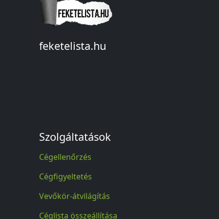
feketelista.hu
© A feketelista.hu-ról nyert bármilyen
információ sajtóbeli nyilvánosságra
hozatalakor a forrás közlése
kötelező!
Szolgáltatások
Cégellenőrzés
Cégfigyeltetés
Vevőkör-átvilágítás
Céglista összeállítása