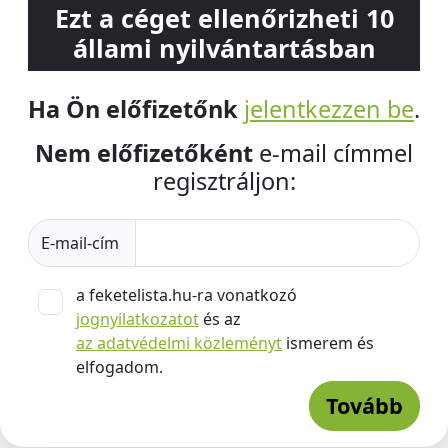
Ezt a céget ellenőrizheti 10
állami nyilvántartásban
Ha Ön előfizetőnk
jelentkezzen be
.
Nem előfizetőként
e-mail címmel
regisztráljon:
E-mail-cím
a feketelista.hu-ra vonatkozó
jognyilatkozatot
és az
az adatvédelmi közleményt
ismerem és
elfogadom.
Tovább