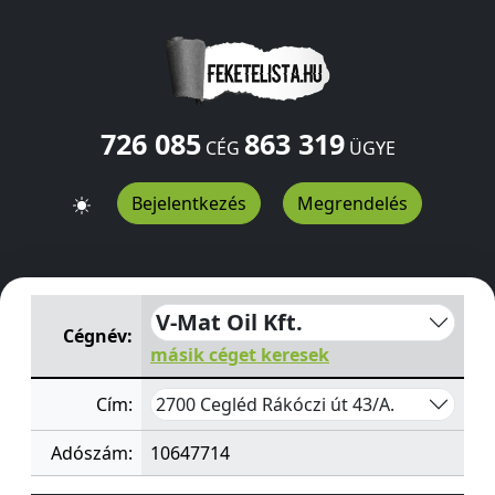
726 085
863 319
CÉG
ÜGYE
Bejelentkezés
Megrendelés
V-Mat Oil Kft.
Rákóczi út 43/A.
Cegléd
2700
HU
V-Mat Oil Kft.
Cégnév:
másik céget keresek
2700 Cegléd Rákóczi út 43/A.
Cím:
Adószám:
10647714