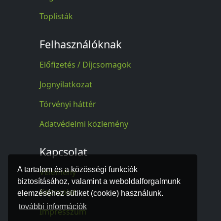
Toplisták
Felhasználóknak
Előfizetés / Díjcsomagok
Jognyilatkozat
Törvényi háttér
Adatvédelmi közlemény
Kapcsolat
A tartalom és a közösségi funkciók
Vélemény
biztosításához, valamint a weboldalforgalmunk
Kapcsolat
elemzéséhez sütiket (cookie) használunk.
további információk
Impresszum