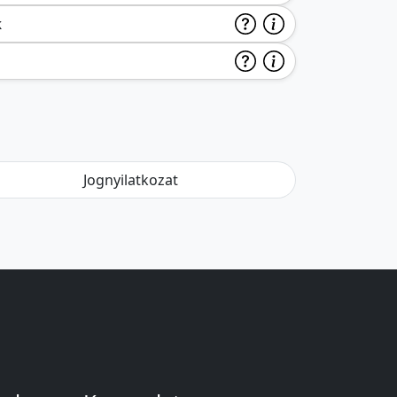
k
Jognyilatkozat