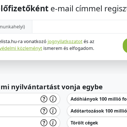
lőfizetőként
e-mail címmel regiszt
munkahelyi)
elista.hu-ra vonatkozó
jognyilatkozatot
és az
tvédelmi közleményt
ismerem és elfogadom.
lami nyilvántartást vonja egybe
Adóhiányok 100 millió for
Adótartozások 100 millió 
Törölt cégek