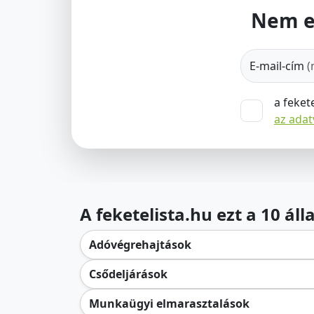
Nem e
E-mail-cím
(
a feket
az ada
A feketelista.hu ezt a 10 ál
Adóvégrehajtások
Csődeljárások
Munkaügyi elmarasztalások