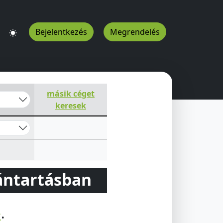
Bejelentkezés
Megrendelés
másik céget
keresek
vántartásban
e
.