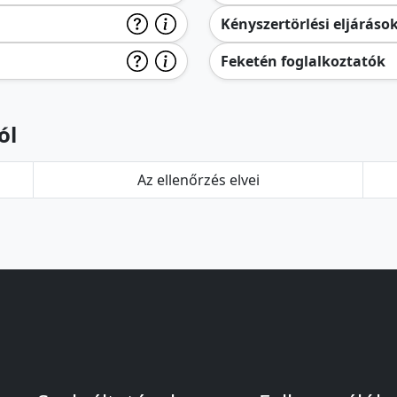
Kényszertörlési eljáráso
Feketén foglalkoztatók
ól
Az ellenőrzés elvei