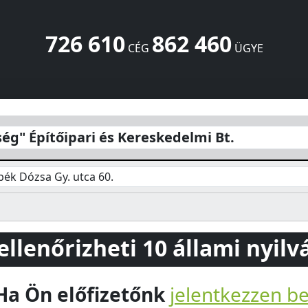
726 610
862 460
CÉG
ÜGYE
ereskedelmi Bt.
Dózsa Gy. utca 60.
Zsámbék
2072
HU
ség" Építőipari és Kereskedelmi Bt.
ék Dózsa Gy. utca 60.
 ellenőrizheti 10 állami nyil
Ha Ön előfizetőnk
jelentkezzen b