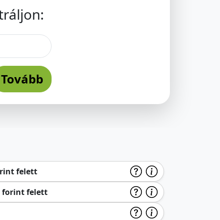
ráljon:
Tovább
int felett
forint felett