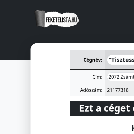
"Tisztesség" Építőipari és K
"Tisztes
Cégnév:
2072 Zsámb
Cím:
Adószám:
21177318
Ezt a céget