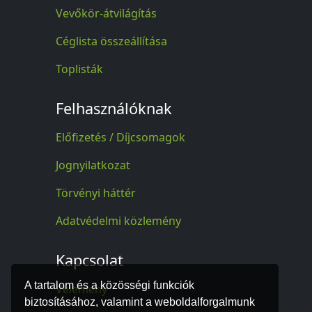
Vevőkör-átvilágítás
Céglista összeállítása
Toplisták
Felhasználóknak
Előfizetés / Díjcsomagok
Jognyilatkozat
Törvényi háttér
Adatvédelmi közlemény
Kapcsolat
A tartalom és a közösségi funkciók
Vélemény
biztosításához, valamint a weboldalforgalmunk