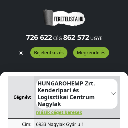
726 622
862 572
CÉG
ÜGYE
Bejelentkezés
Megrendelés
HUNGAROHEMP Zrt. Kenderipari és Logisztikai Centru
HUNGAROHEMP Zrt.
Kenderipari és
Logisztikai Centrum
Cégnév:
Nagylak
másik céget keresek
Cím:
6933 Nagylak Gyár u 1