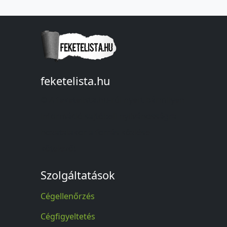
feketelista.hu
© A feketelista.hu-ról nyert bármilyen
információ sajtóbeli nyilvánosságra
hozatalakor a forrás közlése
kötelező!
Szolgáltatások
Cégellenőrzés
Cégfigyeltetés