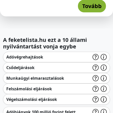
Tovább
A feketelista.hu ezt a 10 állami
nyilvántartást vonja egybe
Adóvégrehajtások
Csődeljárások
Munkaügyi elmarasztalások
Felszámolási eljárások
Végelszámolási eljárások
Adóhiányok 100 millió forint felett