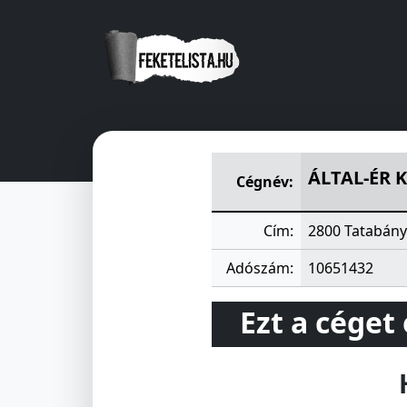
ÁLTAL-ÉR KERESKEDELMI, ÜG
ÁLTAL-ÉR 
Cégnév:
Cím:
2800 Tatabánya
Adószám:
10651432
Ezt a céget