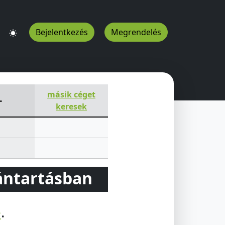
Bejelentkezés
Megrendelés
ya
2800
HU
másik céget
.
keresek
vántartásban
e
.