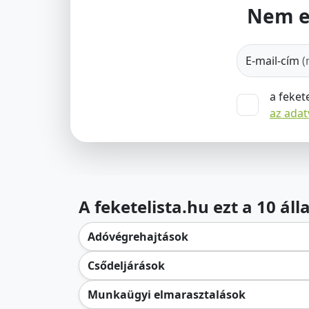
Nem e
E-mail-cím
(
a feket
az ada
A feketelista.hu ezt a 10 ál
Adóvégrehajtások
Csődeljárások
Munkaügyi elmarasztalások