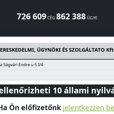
726 609
862 388
CÉG
ÜGYE
YNÖKI ÉS SZOLGÁLTATO Kft.
Ságvári Endre u 5 I/4
Tatabán
KERESKEDELMI, ÜGYNÖKI ÉS SZOLGÁLTATO Kft
 Ságvári Endre u 5 I/4
 ellenőrizheti 10 állami nyil
Ha Ön előfizetőnk
jelentkezzen b