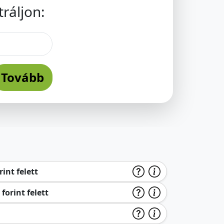
ráljon:
Tovább
int felett
forint felett