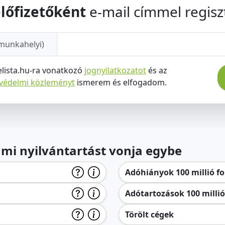
lőfizetőként
e-mail címmel regiszt
munkahelyi)
elista.hu-ra vonatkozó
jognyilatkozatot
és az
tvédelmi közleményt
ismerem és elfogadom.
lami nyilvántartást vonja egybe
Adóhiányok 100 millió for
Adótartozások 100 millió 
Törölt cégek