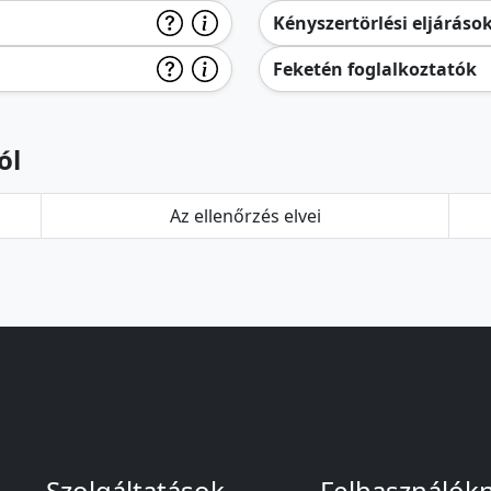
Kényszertörlési eljáráso
Feketén foglalkoztatók
ól
Az ellenőrzés elvei
Szolgáltatások
Felhasználók