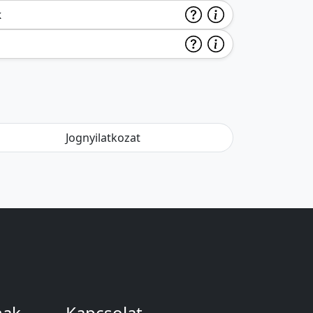
k
Jognyilatkozat
nak
Kapcsolat