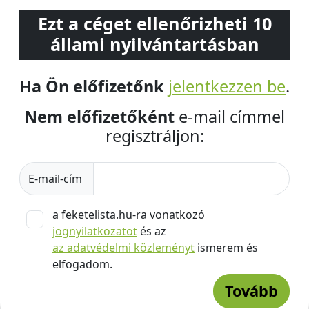
Ezt a céget ellenőrizheti 10
állami nyilvántartásban
Ha Ön előfizetőnk
jelentkezzen be
.
Nem előfizetőként
e-mail címmel
regisztráljon:
E-mail-cím
a feketelista.hu-ra vonatkozó
jognyilatkozatot
és az
az adatvédelmi közleményt
ismerem és
elfogadom.
Tovább