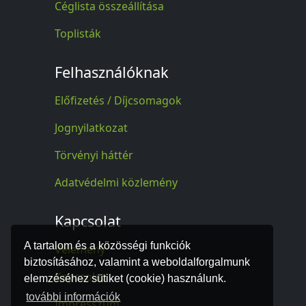
Céglista összeállítása
Toplisták
Felhasználóknak
Előfizetés / Díjcsomagok
Jognyilatkozat
Törvényi háttér
Adatvédelmi közlemény
Kapcsolat
A tartalom és a közösségi funkciók
Vélemény
biztosításához, valamint a weboldalforgalmunk
Kapcsolat
elemzéséhez sütiket (cookie) használunk.
további információk
Impresszum