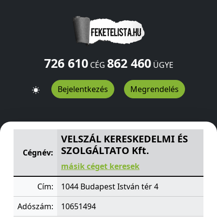
726 610
862 460
CÉG
ÜGYE
Bejelentkezés
Megrendelés
VELSZÁL KERESKEDELMI ÉS SZOLGÁLTATO Kft.
István tér
VELSZÁL KERESKEDELMI ÉS
SZOLGÁLTATO Kft.
Cégnév:
másik céget keresek
Cím:
1044 Budapest István tér 4
Adószám:
10651494