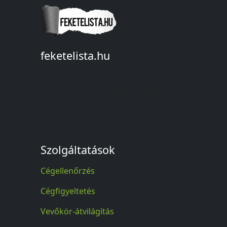
feketelista.hu
© A feketelista.hu-ról nyert bármilyen
információ sajtóbeli nyilvánosságra
hozatalakor a forrás közlése
kötelező!
Szolgáltatások
Cégellenőrzés
Cégfigyeltetés
Vevőkör-átvilágítás