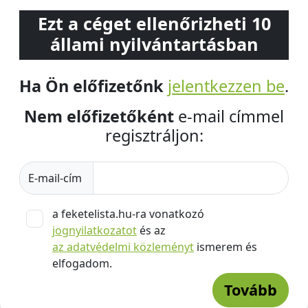
Ezt a céget ellenőrizheti 10
állami nyilvántartásban
Ha Ön előfizetőnk
jelentkezzen be
.
Nem előfizetőként
e-mail címmel
regisztráljon:
E-mail-cím
a feketelista.hu-ra vonatkozó
jognyilatkozatot
és az
az adatvédelmi közleményt
ismerem és
elfogadom.
Tovább