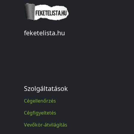
feketelista.hu
© A feketelista.hu-ról nyert bármilyen
információ sajtóbeli nyilvánosságra
hozatalakor a forrás közlése
kötelező!
Szolgáltatások
Cégellenőrzés
Cégfigyeltetés
Vevőkör-átvilágítás