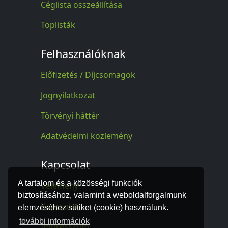
Céglista összeállítása
Toplisták
Felhasználóknak
Előfizetés / Díjcsomagok
Jognyilatkozat
Törvényi háttér
Adatvédelmi közlemény
Kapcsolat
A tartalom és a közösségi funkciók
Vélemény
biztosításához, valamint a weboldalforgalmunk
Kapcsolat
elemzéséhez sütiket (cookie) használunk.
további információk
Impresszum