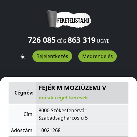
726 085
863 319
CÉG
ÜGYE
Bejelentkezés
Megrendelés
FEJÉR M MOZIÜZEMI V
Szabadságharcos u 5
Székesfeh
FEJÉR M MOZIÜZEMI V
Cégnév:
másik céget keresek
8000 Székesfehérvár
Cím:
Szabadságharcos u 5
Adószám:
10021268