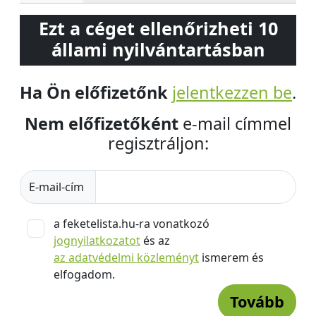
Ezt a céget ellenőrizheti 10
állami nyilvántartásban
Ha Ön előfizetőnk
jelentkezzen be
.
Nem előfizetőként
e-mail címmel
regisztráljon:
E-mail-cím
a feketelista.hu-ra vonatkozó
jognyilatkozatot
és az
az adatvédelmi közleményt
ismerem és
elfogadom.
Tovább