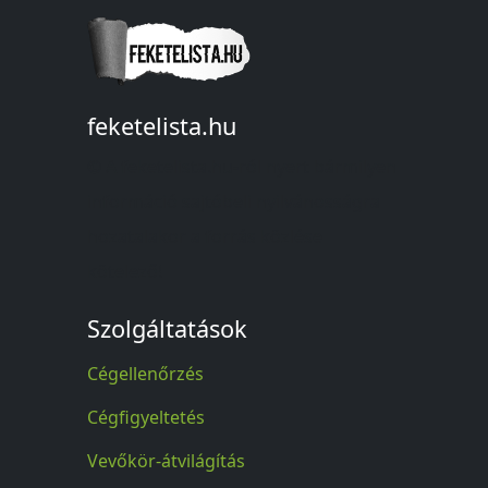
feketelista.hu
© A feketelista.hu-ról nyert bármilyen
információ sajtóbeli nyilvánosságra
hozatalakor a forrás közlése
kötelező!
Szolgáltatások
Cégellenőrzés
Cégfigyeltetés
Vevőkör-átvilágítás