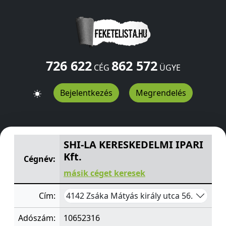
726 622
862 572
CÉG
ÜGYE
Bejelentkezés
Megrendelés
SHI-LA KERESKEDELMI IPARI Kft.
Mátyás király utca 56.
Z
SHI-LA KERESKEDELMI IPARI
Kft.
Cégnév:
másik céget keresek
4142 Zsáka Mátyás király utca 56.
Cím:
Adószám:
10652316