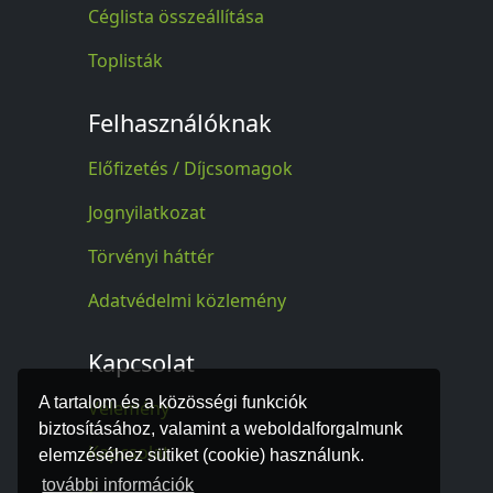
Céglista összeállítása
Toplisták
Felhasználóknak
Előfizetés / Díjcsomagok
Jognyilatkozat
Törvényi háttér
Adatvédelmi közlemény
Kapcsolat
A tartalom és a közösségi funkciók
Vélemény
biztosításához, valamint a weboldalforgalmunk
Kapcsolat
elemzéséhez sütiket (cookie) használunk.
további információk