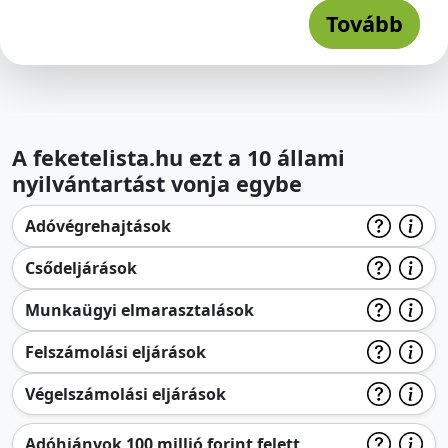
Tovább
A feketelista.hu ezt a 10 állami
nyilvántartást vonja egybe
Adóvégrehajtások
Csődeljárások
Munkaügyi elmarasztalások
Felszámolási eljárások
Végelszámolási eljárások
Adóhiányok 100 millió forint felett