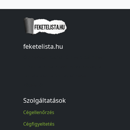
feketelista.hu
© A feketelista.hu-ról nyert bármilyen
információ sajtóbeli nyilvánosságra
hozatalakor a forrás közlése
kötelező!
Szolgáltatások
Cégellenőrzés
Cégfigyeltetés