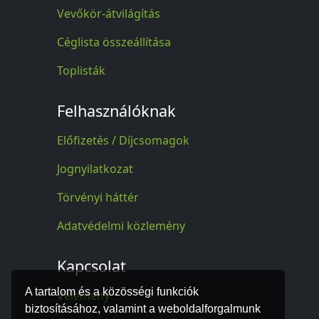
Vevőkör-átvilágítás
Céglista összeállítása
Toplisták
Felhasználóknak
Előfizetés / Díjcsomagok
Jognyilatkozat
Törvényi háttér
Adatvédelmi közlemény
Kapcsolat
A tartalom és a közösségi funkciók
Vélemény
biztosításához, valamint a weboldalforgalmunk