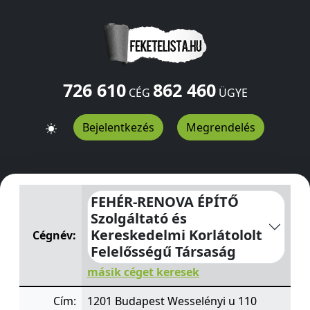
726 610
862 460
CÉG
ÜGYE
Bejelentkezés
Megrendelés
FEHÉR-RENOVA ÉPÍTŐ Szolgáltató és Kereskedelmi Korlá
FEHÉR-RENOVA ÉPÍTŐ
Szolgáltató és
Kereskedelmi Korlátololt
Cégnév:
Felelősségű Társaság
másik céget keresek
Cím:
1201 Budapest Wesselényi u 110