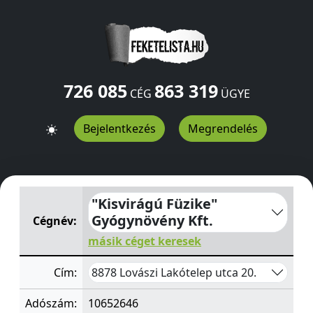
726 085
863 319
CÉG
ÜGYE
Bejelentkezés
Megrendelés
"Kisvirágú Füzike" Gyógynövény Kft.
Lakótelep utca 20.
"Kisvirágú Füzike"
Gyógynövény Kft.
Cégnév:
másik céget keresek
8878 Lovászi Lakótelep utca 20.
Cím:
Adószám:
10652646