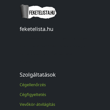
feketelista.hu
© A feketelista.hu-ról nyert bármilyen
információ sajtóbeli nyilvánosságra
hozatalakor a forrás közlése
kötelező!
Szolgáltatások
Cégellenőrzés
Cégfigyeltetés
Vevőkör-átvilágítás