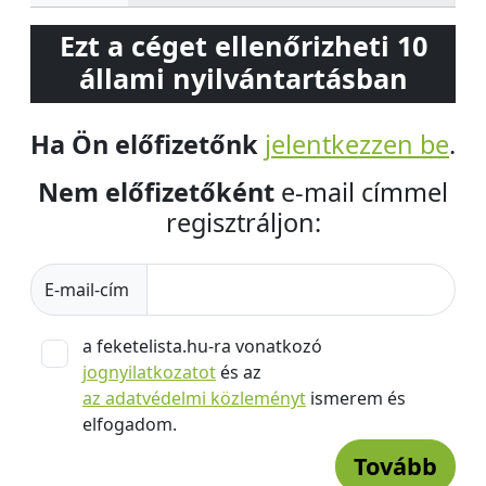
Ezt a céget ellenőrizheti 10
állami nyilvántartásban
Ha Ön előfizetőnk
jelentkezzen be
.
Nem előfizetőként
e-mail címmel
regisztráljon:
E-mail-cím
a feketelista.hu-ra vonatkozó
jognyilatkozatot
és az
az adatvédelmi közleményt
ismerem és
elfogadom.
Tovább