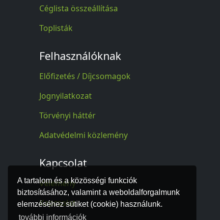
Céglista összeállítása
Toplisták
Felhasználóknak
Előfizetés / Díjcsomagok
Jognyilatkozat
Törvényi háttér
Adatvédelmi közlemény
Kapcsolat
A tartalom és a közösségi funkciók
Vélemény
biztosításához, valamint a weboldalforgalmunk
Kapcsolat
elemzéséhez sütiket (cookie) használunk.
további információk