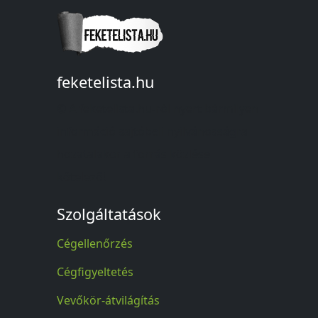
feketelista.hu
© A feketelista.hu-ról nyert bármilyen
információ sajtóbeli nyilvánosságra
hozatalakor a forrás közlése
kötelező!
Szolgáltatások
Cégellenőrzés
Cégfigyeltetés
Vevőkör-átvilágítás