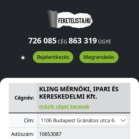
726 085
863 319
CÉG
ÜGYE
Bejelentkezés
Megrendelés
KLING MÉRNÖKI, IPARI ÉS KERESKEDELMI Kft.
Gránátos 
KLING MÉRNÖKI, IPARI ÉS
KERESKEDELMI Kft.
Cégnév:
másik céget keresek
1106 Budapest Gránátos utca 6.
Cím:
Adószám:
10653087