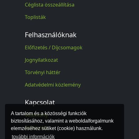
Céglista összeállítása
Toplisták
Felhasználóknak
Előfizetés / Díjcsomagok
Jognyilatkozat
Törvényi háttér
Adatvédelmi közlemény
Kapcsolat
A tartalom és a közösségi funkciók
Vélemény
biztosításához, valamint a weboldalforgalmunk
Kapcsolat
elemzéséhez sütiket (cookie) használunk.
további információk