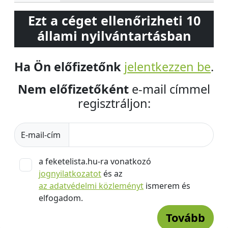
Ezt a céget ellenőrizheti 10
állami nyilvántartásban
Ha Ön előfizetőnk
jelentkezzen be
.
Nem előfizetőként
e-mail címmel
regisztráljon:
E-mail-cím
a feketelista.hu-ra vonatkozó
jognyilatkozatot
és az
az adatvédelmi közleményt
ismerem és
elfogadom.
Tovább