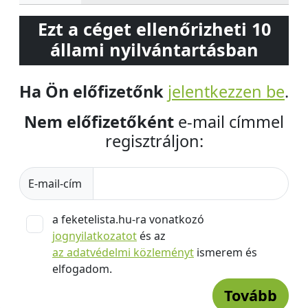
Ezt a céget ellenőrizheti 10
állami nyilvántartásban
Ha Ön előfizetőnk
jelentkezzen be
.
Nem előfizetőként
e-mail címmel
regisztráljon:
E-mail-cím
a feketelista.hu-ra vonatkozó
jognyilatkozatot
és az
az adatvédelmi közleményt
ismerem és
elfogadom.
Tovább