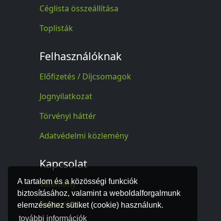
Céglista összeállítása
Toplisták
Felhasználóknak
Előfizetés / Díjcsomagok
Jognyilatkozat
Törvényi háttér
Adatvédelmi közlemény
Kapcsolat
A tartalom és a közösségi funkciók
Vélemény
biztosításához, valamint a weboldalforgalmunk
Kapcsolat
elemzéséhez sütiket (cookie) használunk.
további információk