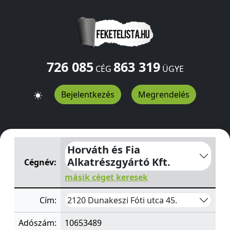
726 085
863 319
CÉG
ÜGYE
Bejelentkezés
Megrendelés
Horváth és Fia Alkatrészgyártó Kft.
Fóti utca 45.
Dunake
Horváth és Fia
Alkatrészgyártó Kft.
Cégnév:
másik céget keresek
2120 Dunakeszi Fóti utca 45.
Cím:
Adószám:
10653489