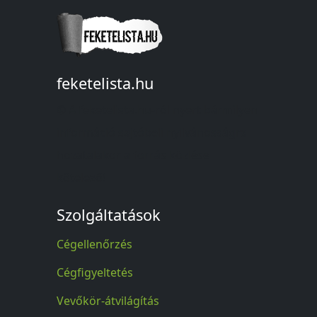
feketelista.hu
© A feketelista.hu-ról nyert bármilyen
információ sajtóbeli nyilvánosságra
hozatalakor a forrás közlése
kötelező!
Szolgáltatások
Cégellenőrzés
Cégfigyeltetés
Vevőkör-átvilágítás