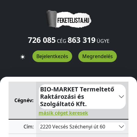
726 085
863 319
CÉG
ÜGYE
Bejelentkezés
Megrendelés
BIO-MARKET Termeltető Raktározási és Szolgáltató Kft.
BIO-MARKET Termeltető
Raktározási és
Cégnév:
Szolgáltató Kft.
másik céget keresek
2220 Vecsés Széchenyi út 60
Cím: