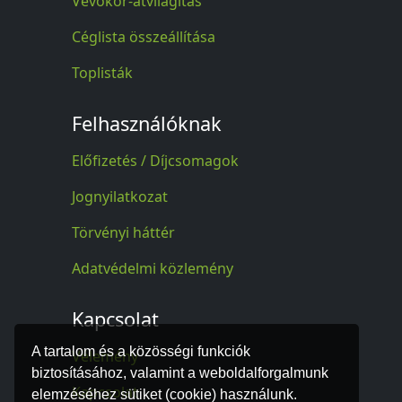
Vevőkör-átvilágítás
Céglista összeállítása
Toplisták
Felhasználóknak
Előfizetés / Díjcsomagok
Jognyilatkozat
Törvényi háttér
Adatvédelmi közlemény
Kapcsolat
A tartalom és a közösségi funkciók
Vélemény
biztosításához, valamint a weboldalforgalmunk
Kapcsolat
elemzéséhez sütiket (cookie) használunk.