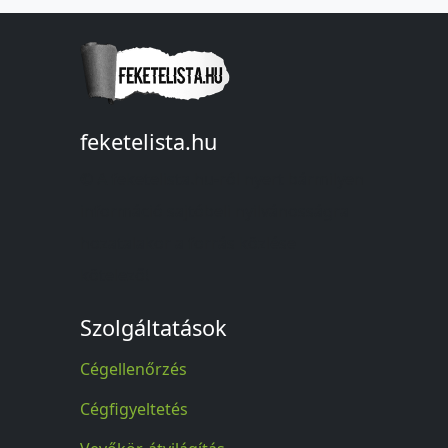
feketelista.hu
© A feketelista.hu-ról nyert bármilyen
információ sajtóbeli nyilvánosságra
hozatalakor a forrás közlése
kötelező!
Szolgáltatások
Cégellenőrzés
Cégfigyeltetés