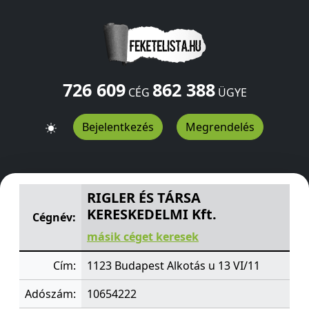
726 609
862 388
CÉG
ÜGYE
Bejelentkezés
Megrendelés
RIGLER ÉS TÁRSA KERESKEDELMI Kft.
Alkotás u 13 VI/11
RIGLER ÉS TÁRSA
KERESKEDELMI Kft.
Cégnév:
másik céget keresek
Cím:
1123 Budapest Alkotás u 13 VI/11
Adószám:
10654222