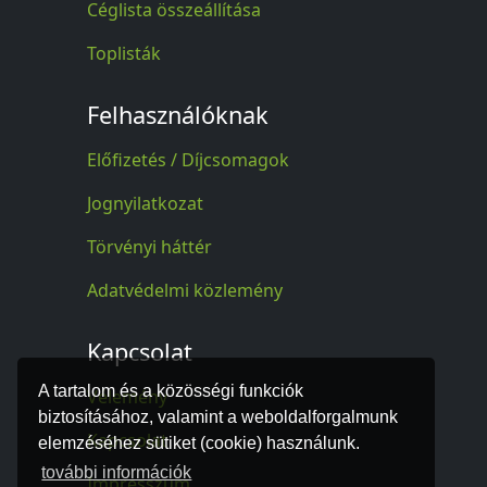
Céglista összeállítása
Toplisták
Felhasználóknak
Előfizetés / Díjcsomagok
Jognyilatkozat
Törvényi háttér
Adatvédelmi közlemény
Kapcsolat
A tartalom és a közösségi funkciók
Vélemény
biztosításához, valamint a weboldalforgalmunk
Kapcsolat
elemzéséhez sütiket (cookie) használunk.
további információk
Impresszum