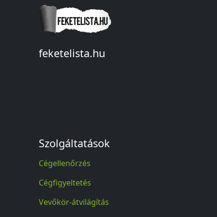
feketelista.hu
© A feketelista.hu-ról nyert bármilyen
információ sajtóbeli nyilvánosságra
hozatalakor a forrás közlése
kötelező!
Szolgáltatások
Cégellenőrzés
Cégfigyeltetés
Vevőkör-átvilágítás