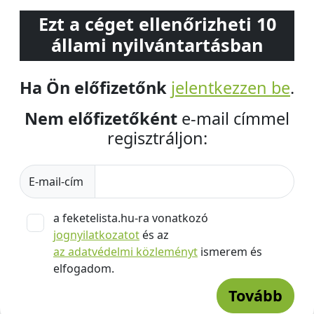
Ezt a céget ellenőrizheti 10
állami nyilvántartásban
Ha Ön előfizetőnk
jelentkezzen be
.
Nem előfizetőként
e-mail címmel
regisztráljon:
E-mail-cím
a feketelista.hu-ra vonatkozó
jognyilatkozatot
és az
az adatvédelmi közleményt
ismerem és
elfogadom.
Tovább