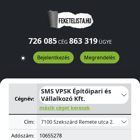
726 085
863 319
CÉG
ÜGYE
Bejelentkezés
Megrendelés
SMS VPSK Építőipari és Vállalkozó Kft.
Remete utca 2.
S
SMS VPSK Építőipari és
Vállalkozó Kft.
Cégnév:
másik céget keresek
7100 Szekszárd Remete utca 2.
Cím:
Adószám:
10655278