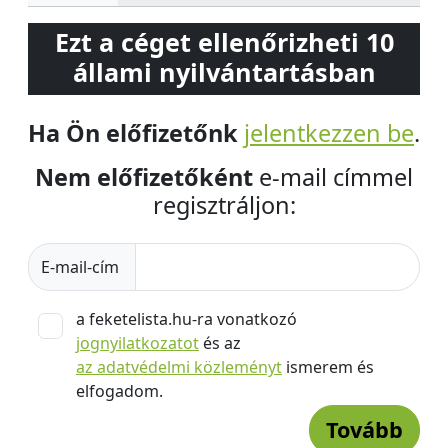
Ezt a céget ellenőrizheti 10
állami nyilvántartásban
Ha Ön előfizetőnk
jelentkezzen be
.
Nem előfizetőként
e-mail címmel
regisztráljon:
E-mail-cím
a feketelista.hu-ra vonatkozó
jognyilatkozatot
és az
az adatvédelmi közleményt
ismerem és
elfogadom.
Tovább