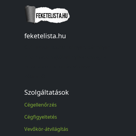
feketelista.hu
© A feketelista.hu-ról nyert bármilyen
információ sajtóbeli nyilvánosságra
hozatalakor a forrás közlése
kötelező!
Szolgáltatások
Cégellenőrzés
Cégfigyeltetés
Vevőkör-átvilágítás