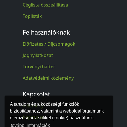
Céglista összeállítása
Toplisták
Felhasználóknak
Előfizetés / Díjcsomagok
Jognyilatkozat
Törvényi háttér
Adatvédelmi közlemény
Kapcsolat
A tartalom és a közösségi funkciók
Vélemény
biztosításához, valamint a weboldalforgalmunk
Kapcsolat
elemzéséhez sütiket (cookie) használunk.
további információk