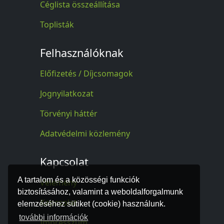
Céglista összeállítása
Toplisták
Felhasználóknak
Előfizetés / Díjcsomagok
Jognyilatkozat
Törvényi háttér
Adatvédelmi közlemény
Kapcsolat
A tartalom és a közösségi funkciók
Vélemény
biztosításához, valamint a weboldalforgalmunk
Kapcsolat
elemzéséhez sütiket (cookie) használunk.
további információk
Impresszum