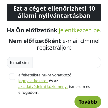
Ezt a céget ellenőrizheti 10
állami nyilvántartásban
Ha Ön előfizetőnk
jelentkezzen be
.
Nem előfizetőként
e-mail címmel
regisztráljon:
E-mail-cím
a feketelista.hu-ra vonatkozó
jognyilatkozatot
és az
az adatvédelmi közleményt
ismerem és
elfogadom.
Tovább