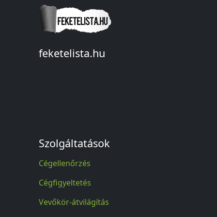
feketelista.hu
© A feketelista.hu-ról nyert bármilyen
információ sajtóbeli nyilvánosságra
hozatalakor a forrás közlése
kötelező!
Szolgáltatások
Cégellenőrzés
Cégfigyeltetés
Vevőkör-átvilágítás