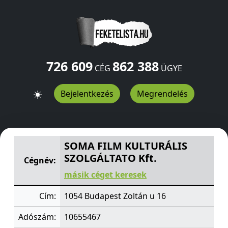
726 609
862 388
CÉG
ÜGYE
Bejelentkezés
Megrendelés
SOMA FILM KULTURÁLIS SZOLGÁLTATO Kft.
Zoltán u 16
SOMA FILM KULTURÁLIS
SZOLGÁLTATO Kft.
Cégnév:
másik céget keresek
Cím:
1054 Budapest Zoltán u 16
Adószám:
10655467