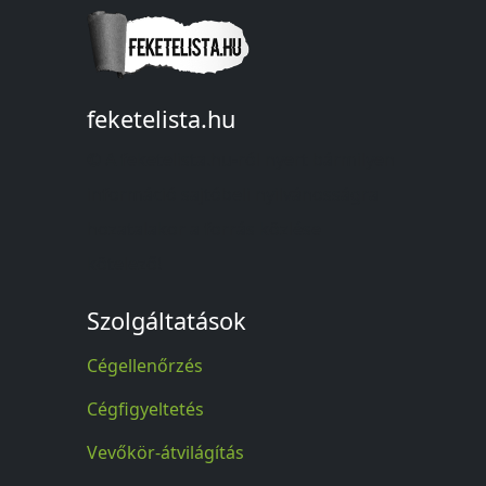
feketelista.hu
© A feketelista.hu-ról nyert bármilyen
információ sajtóbeli nyilvánosságra
hozatalakor a forrás közlése
kötelező!
Szolgáltatások
Cégellenőrzés
Cégfigyeltetés
Vevőkör-átvilágítás