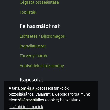
Céglista összeállítása
Toplisták
Felhasználóknak
Előfizetés / Díjcsomagok
Jognyilatkozat
Törvényi háttér
Adatvédelmi közlemény
Kapcsolat
A tartalom és a közösségi funkciók
Vélemény
biztosításához, valamint a weboldalforgalmunk
Kapcsolat
elemzéséhez sütiket (cookie) használunk.
további információk
Impresszum