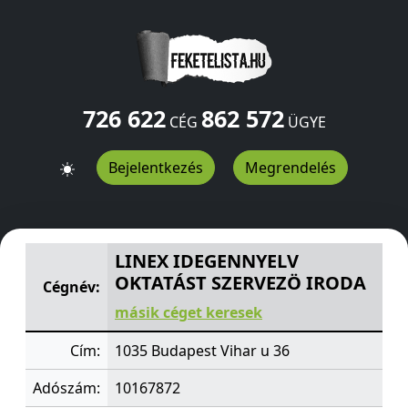
726 622
862 572
CÉG
ÜGYE
Bejelentkezés
Megrendelés
LINEX IDEGENNYELV OKTATÁST SZERVEZÖ IRODA
Vihar 
LINEX IDEGENNYELV
OKTATÁST SZERVEZÖ IRODA
Cégnév:
másik céget keresek
Cím:
1035 Budapest Vihar u 36
Adószám:
10167872