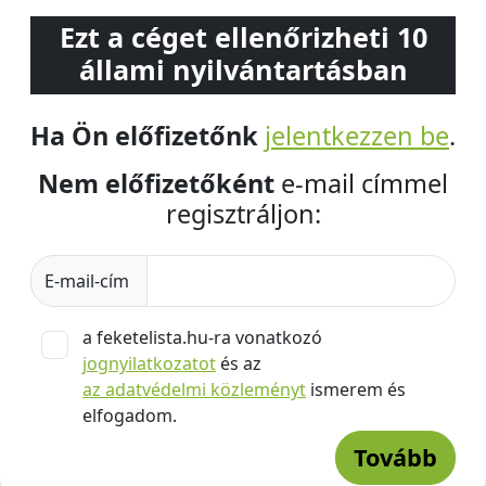
Ezt a céget ellenőrizheti 10
állami nyilvántartásban
Ha Ön előfizetőnk
jelentkezzen be
.
Nem előfizetőként
e-mail címmel
regisztráljon:
E-mail-cím
a feketelista.hu-ra vonatkozó
jognyilatkozatot
és az
az adatvédelmi közleményt
ismerem és
elfogadom.
Tovább