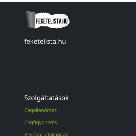
feketelista.hu
© A feketelista.hu-ról nyert bármilyen
információ sajtóbeli nyilvánosságra
hozatalakor a forrás közlése
kötelező!
Szolgáltatások
Cégellenőrzés
Cégfigyeltetés
Vevőkör-átvilágítás