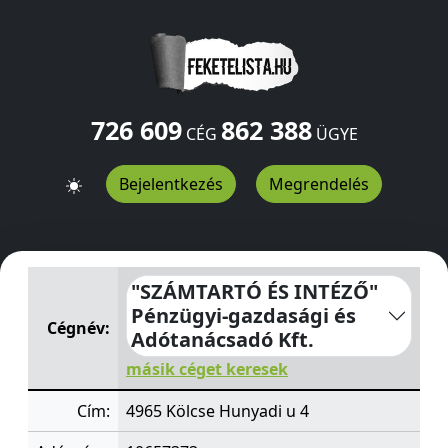
726 609
862 388
CÉG
ÜGYE
Bejelentkezés
Megrendelés
"SZÁMTARTÓ ÉS INTÉZŐ" Pénzügyi-gazdasági és Adótan
"SZÁMTARTÓ ÉS INTÉZŐ"
Pénzügyi-gazdasági és
Cégnév:
Adótanácsadó Kft.
másik céget keresek
Cím:
4965 Kölcse Hunyadi u 4