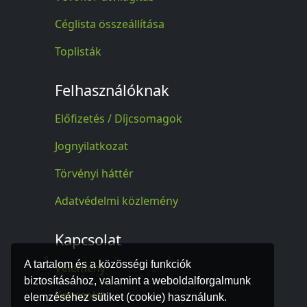
Céglista összeállítása
Toplisták
Felhasználóknak
Előfizetés / Díjcsomagok
Jognyilatkozat
Törvényi háttér
Adatvédelmi közlemény
Kapcsolat
A tartalom és a közösségi funkciók
Vélemény
biztosításához, valamint a weboldalforgalmunk
Kapcsolat
elemzéséhez sütiket (cookie) használunk.