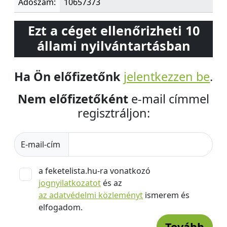
Adószám:
10657373
Ezt a céget ellenőrizheti 10
állami nyilvántartásban
Ha Ön előfizetőnk
jelentkezzen be
.
Nem előfizetőként
e-mail címmel
regisztráljon:
E-mail-cím
a feketelista.hu-ra vonatkozó
jognyilatkozatot
és az
az adatvédelmi közleményt
ismerem és
elfogadom.
Tovább