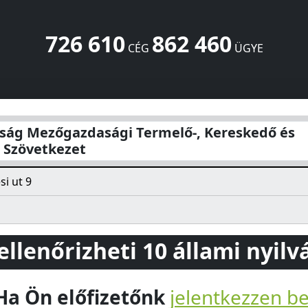
726 610
862 460
CÉG
ÜGYE
 Termelő-, Kereskedő és Szolgáltató Szövetkezet
Üllési u
ág Mezőgazdasági Termelő-, Kereskedő és
ó Szövetkezet
si ut 9
 ellenőrizheti 10 állami nyil
Ha Ön előfizetőnk
jelentkezzen b