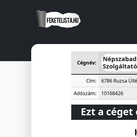
Népszabadság Mezőgazdasági
Népszabads
Cégnév:
Szolgáltat
Cím:
6786 Ruzsa Üllé
Adószám:
10168426
Ezt a céget