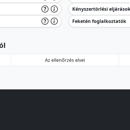
Kényszertörlési eljáráso
Feketén foglalkoztatók
ól
Az ellenőrzés elvei