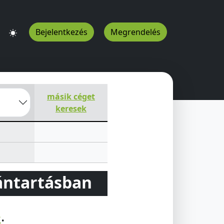
Bejelentkezés
Megrendelés
t 9
Ruzsa
6786
HU
másik céget
keresek
vántartásban
e
.