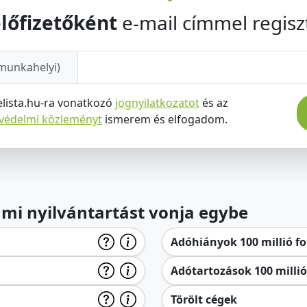
lőfizetőként
e-mail címmel regiszt
munkahelyi)
elista.hu-ra vonatkozó
jognyilatkozatot
és az
tvédelmi közleményt
ismerem és elfogadom.
lami nyilvántartást vonja egybe
Adóhiányok 100 millió for
Adótartozások 100 millió 
Törölt cégek