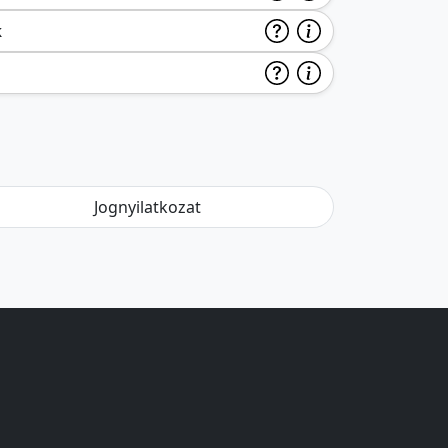
k
Jognyilatkozat