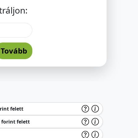
ráljon:
Tovább
int felett
forint felett