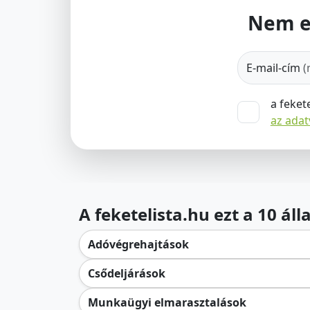
Nem e
E-mail-cím
(
a feket
az ada
A feketelista.hu ezt a 10 ál
Adóvégrehajtások
Csődeljárások
Munkaügyi elmarasztalások