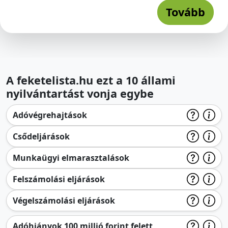
Tovább
A feketelista.hu ezt a 10 állami
nyilvántartást vonja egybe
Adóvégrehajtások
Csődeljárások
Munkaügyi elmarasztalások
Felszámolási eljárások
Végelszámolási eljárások
Adóhiányok 100 millió forint felett