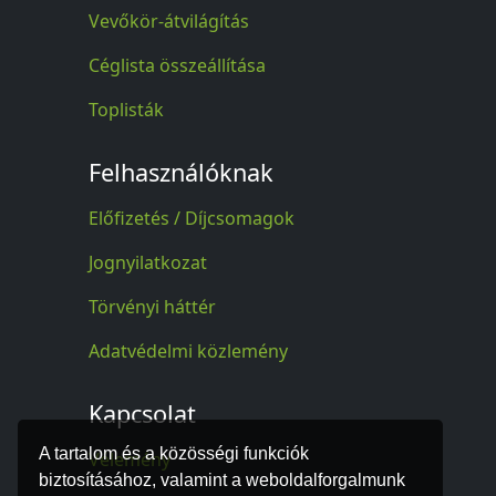
Vevőkör-átvilágítás
Céglista összeállítása
Toplisták
Felhasználóknak
Előfizetés / Díjcsomagok
Jognyilatkozat
Törvényi háttér
Adatvédelmi közlemény
Kapcsolat
A tartalom és a közösségi funkciók
Vélemény
biztosításához, valamint a weboldalforgalmunk