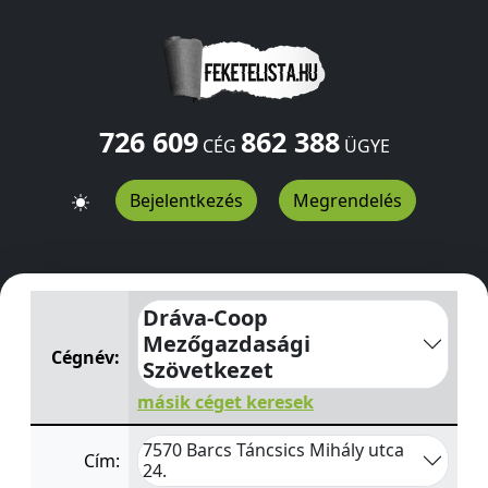
726 609
862 388
CÉG
ÜGYE
Bejelentkezés
Megrendelés
Dráva-Coop Mezőgazdasági Szövetkezet
Táncsics Mihál
Dráva-Coop
Mezőgazdasági
Cégnév:
Szövetkezet
másik céget keresek
7570 Barcs Táncsics Mihály utca
Cím:
24.