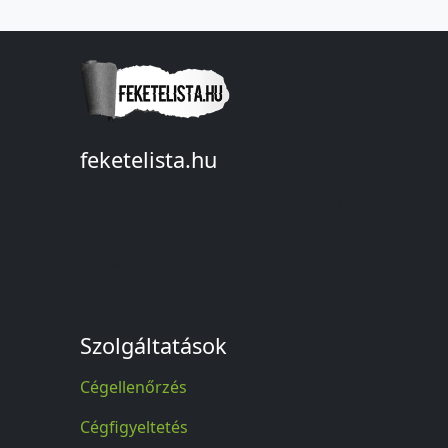
feketelista.hu
© A feketelista.hu-ról nyert bármilyen
információ sajtóbeli nyilvánosságra
hozatalakor a forrás közlése
kötelező!
Szolgáltatások
Cégellenőrzés
Cégfigyeltetés