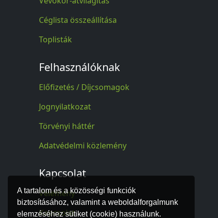
Vevőkör-átvilágítás
Céglista összeállítása
Toplisták
Felhasználóknak
Előfizetés / Díjcsomagok
Jognyilatkozat
Törvényi háttér
Adatvédelmi közlemény
Kapcsolat
A tartalom és a közösségi funkciók
Vélemény
biztosításához, valamint a weboldalforgalmunk
Kapcsolat
elemzéséhez sütiket (cookie) használunk.