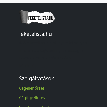
feketelista.hu
© A feketelista.hu-ról nyert bármilyen
információ sajtóbeli nyilvánosságra
hozatalakor a forrás közlése
kötelező!
Szolgáltatások
Cégellenőrzés
Cégfigyeltetés