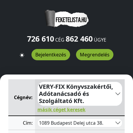
726 610
862 460
CÉG
ÜGYE
Bejelentkezés
Megrendelés
VERY-FIX Könyvszakértői, Adótanácsadó és Szolgáltató K
VERY-FIX Könyvszakértői,
Adótanácsadó és
Cégnév:
Szolgáltató Kft.
másik céget keresek
1089 Budapest Delej utca 38.
Cím: