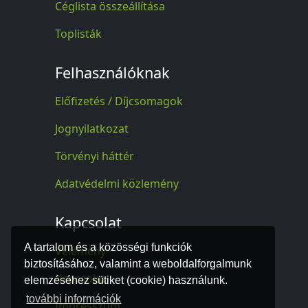
Céglista összeállítása
Toplisták
Felhasználóknak
Előfizetés / Díjcsomagok
Jognyilatkozat
Törvényi háttér
Adatvédelmi közlemény
Kapcsolat
A tartalom és a közösségi funkciók
Vélemény
biztosításához, valamint a weboldalforgalmunk
Kapcsolat
elemzéséhez sütiket (cookie) használunk.
további információk
Impresszum