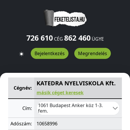
726 610
862 460
CÉG
ÜGYE
Bejelentkezés
Megrendelés
KATEDRA NYELVISKOLA Kft.
Anker köz 1-3. fem.
Budape
KATEDRA NYELVISKOLA Kft.
Cégnév:
másik céget keresek
1061 Budapest Anker köz 1-3.
Cím:
fem.
Adószám:
10658996