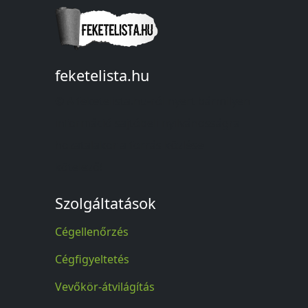
feketelista.hu
© A feketelista.hu-ról nyert bármilyen
információ sajtóbeli nyilvánosságra
hozatalakor a forrás közlése
kötelező!
Szolgáltatások
Cégellenőrzés
Cégfigyeltetés
Vevőkör-átvilágítás