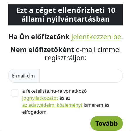
Ezt a céget ellenőrizheti 10
állami nyilvántartásban
Ha Ön előfizetőnk
jelentkezzen be
.
Nem előfizetőként
e-mail címmel
regisztráljon:
E-mail-cím
a feketelista.hu-ra vonatkozó
jognyilatkozatot
és az
az adatvédelmi közleményt
ismerem és
elfogadom.
Tovább