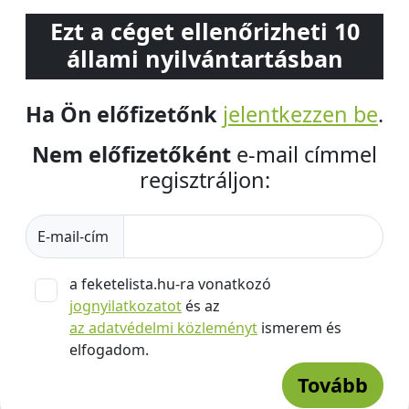
Ezt a céget ellenőrizheti 10
állami nyilvántartásban
Ha Ön előfizetőnk
jelentkezzen be
.
Nem előfizetőként
e-mail címmel
regisztráljon:
E-mail-cím
a feketelista.hu-ra vonatkozó
jognyilatkozatot
és az
az adatvédelmi közleményt
ismerem és
elfogadom.
Tovább