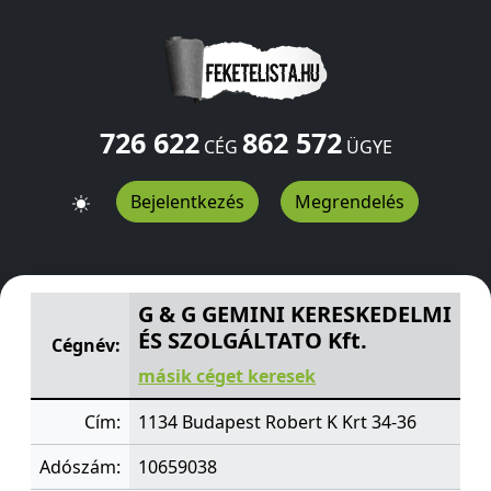
726 622
862 572
CÉG
ÜGYE
Bejelentkezés
Megrendelés
G & G GEMINI KERESKEDELMI ÉS SZOLGÁLTATO Kft.
Rob
G & G GEMINI KERESKEDELMI
ÉS SZOLGÁLTATO Kft.
Cégnév:
másik céget keresek
Cím:
1134 Budapest Robert K Krt 34-36
Adószám:
10659038