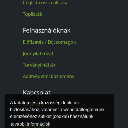
Céglista összeállítása
Toplisták
Felhasználóknak
Előfizetés / Díjcsomagok
Jognyilatkozat
Törvényi háttér
Adatvédelmi közlemény
Kapcsolat
A tartalom és a közösségi funkciók
Vélemény
biztosításához, valamint a weboldalforgalmunk
Kapcsolat
elemzéséhez sütiket (cookie) használunk.
további információk
Impresszum