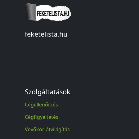
feketelista.hu
© A feketelista.hu-ról nyert bármilyen
információ sajtóbeli nyilvánosságra
hozatalakor a forrás közlése
kötelező!
Szolgáltatások
Cégellenőrzés
Cégfigyeltetés
Vevőkör-átvilágítás