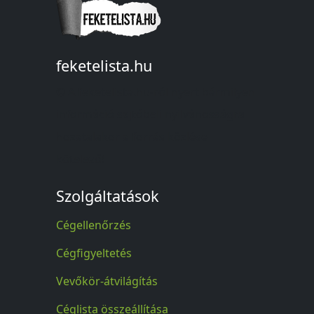
feketelista.hu
© A feketelista.hu-ról nyert bármilyen
információ sajtóbeli nyilvánosságra
hozatalakor a forrás közlése
kötelező!
Szolgáltatások
Cégellenőrzés
Cégfigyeltetés
Vevőkör-átvilágítás
Céglista összeállítása