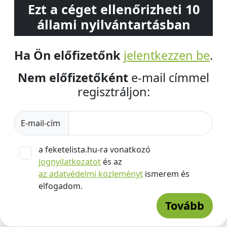
Ezt a céget ellenőrizheti 10
állami nyilvántartásban
Ha Ön előfizetőnk
jelentkezzen be
.
Nem előfizetőként
e-mail címmel
regisztráljon:
E-mail-cím
a feketelista.hu-ra vonatkozó
jognyilatkozatot
és az
az adatvédelmi közleményt
ismerem és
elfogadom.
Tovább