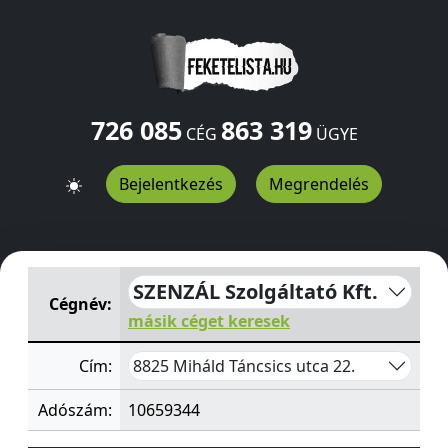
726 085
863 319
CÉG
ÜGYE
Bejelentkezés
Megrendelés
SZENZÁL Szolgáltató Kft.
Táncsics utca 22.
Miháld
8825
SZENZÁL Szolgáltató Kft.
Cégnév:
másik céget keresek
8825 Miháld Táncsics utca 22.
Cím:
Adószám:
10659344