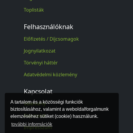
Toplisták
Felhasználóknak
Előfizetés / Díjcsomagok
Jognyilatkozat
Törvényi háttér
Adatvédelmi közlemény
Kapcsolat
A tartalom és a közösségi funkciók
Vélemény
biztosításához, valamint a weboldalforgalmunk
Kapcsolat
elemzéséhez sütiket (cookie) használunk.
további információk
Impresszum