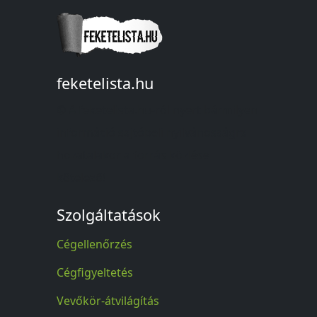
feketelista.hu
© A feketelista.hu-ról nyert bármilyen
információ sajtóbeli nyilvánosságra
hozatalakor a forrás közlése
kötelező!
Szolgáltatások
Cégellenőrzés
Cégfigyeltetés
Vevőkör-átvilágítás