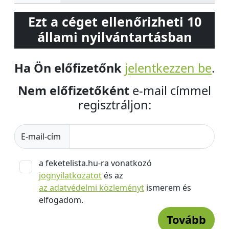
Ezt a céget ellenőrizheti 10
állami nyilvántartásban
Ha Ön előfizetőnk
jelentkezzen be
.
Nem előfizetőként
e-mail címmel
regisztráljon:
E-mail-cím
a feketelista.hu-ra vonatkozó
jognyilatkozatot
és az
az adatvédelmi közleményt
ismerem és
elfogadom.
Tovább