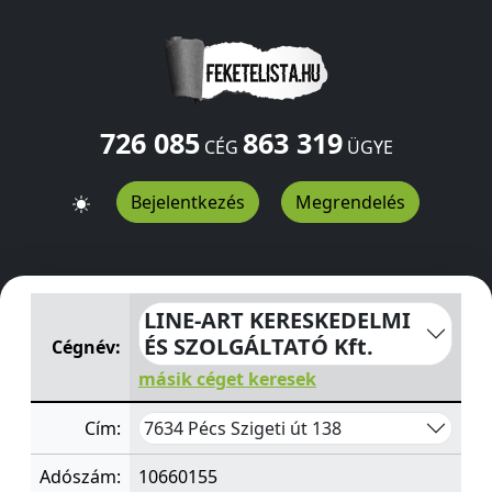
726 085
863 319
CÉG
ÜGYE
Bejelentkezés
Megrendelés
LINE-ART KERESKEDELMI ÉS SZOLGÁLTATÓ Kft.
Szigeti ú
LINE-ART KERESKEDELMI
ÉS SZOLGÁLTATÓ Kft.
Cégnév:
másik céget keresek
7634 Pécs Szigeti út 138
Cím:
Adószám:
10660155