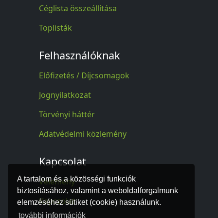
Céglista összeállítása
Toplisták
Felhasználóknak
Előfizetés / Díjcsomagok
Jognyilatkozat
Törvényi háttér
Adatvédelmi közlemény
Kapcsolat
A tartalom és a közösségi funkciók
Vélemény
biztosításához, valamint a weboldalforgalmunk
Kapcsolat
elemzéséhez sütiket (cookie) használunk.
további információk