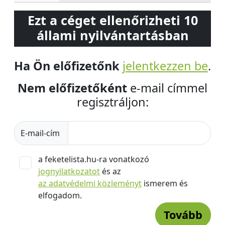
Ezt a céget ellenőrizheti 10
állami nyilvántartásban
Ha Ön előfizetőnk
jelentkezzen be
.
Nem előfizetőként
e-mail címmel
regisztráljon:
E-mail-cím
a feketelista.hu-ra vonatkozó
jognyilatkozatot
és az
az adatvédelmi közleményt
ismerem és
elfogadom.
Tovább