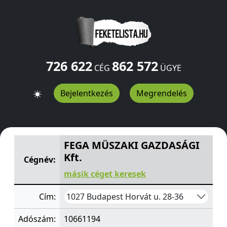
726 622
862 572
CÉG
ÜGYE
Bejelentkezés
Megrendelés
FEGA MÜSZAKI GAZDASÁGI Kft.
Horvát u. 28-36
Budape
FEGA MÜSZAKI GAZDASÁGI
Kft.
Cégnév:
másik céget keresek
1027 Budapest Horvát u. 28-36
Cím:
Adószám:
10661194