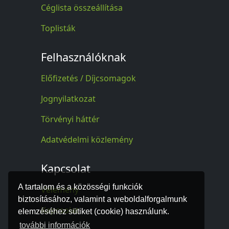
Céglista összeállítása
Toplisták
Felhasználóknak
Előfizetés / Díjcsomagok
Jognyilatkozat
Törvényi háttér
Adatvédelmi közlemény
Kapcsolat
A tartalom és a közösségi funkciók
Vélemény
biztosításához, valamint a weboldalforgalmunk
Kapcsolat
elemzéséhez sütiket (cookie) használunk.
további információk