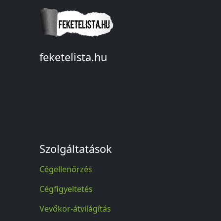
feketelista.hu
© A feketelista.hu-ról nyert bármilyen
információ sajtóbeli nyilvánosságra
hozatalakor a forrás közlése
kötelező!
Szolgáltatások
Cégellenőrzés
Cégfigyeltetés
Vevőkör-átvilágítás