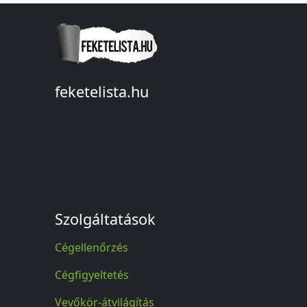
feketelista.hu
© A feketelista.hu-ról nyert bármilyen
információ sajtóbeli nyilvánosságra
hozatalakor a forrás közlése
kötelező!
Szolgáltatások
Cégellenőrzés
Cégfigyeltetés
Vevőkör-átvilágítás