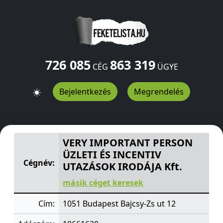
726 085
863 319
CÉG
ÜGYE
Bejelentkezés
Megrendelés
VERY IMPORTANT PERSON ÜZLETI ÉS INCENTIV UTAZÁSO
VERY IMPORTANT PERSON
ÜZLETI ÉS INCENTIV
Cégnév:
UTAZÁSOK IRODÁJA Kft.
másik céget keresek
Cím:
1051 Budapest Bajcsy-Zs ut 12