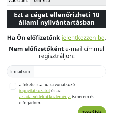
Adószám:
10661620
Ezt a céget ellenőrizheti 10
állami nyilvántartásban
Ha Ön előfizetőnk
jelentkezzen be
.
Nem előfizetőként
e-mail címmel
regisztráljon:
E-mail-cím
a feketelista.hu-ra vonatkozó
jognyilatkozatot
és az
az adatvédelmi közleményt
ismerem és
elfogadom.
Tovább