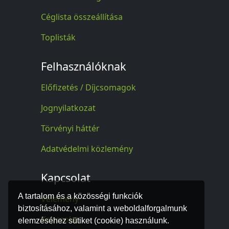
Céglista összeállítása
Toplisták
Felhasználóknak
Előfizetés / Díjcsomagok
Jognyilatkozat
Törvényi háttér
Adatvédelmi közlemény
Kapcsolat
A tartalom és a közösségi funkciók
Vélemény
biztosításához, valamint a weboldalforgalmunk
Kapcsolat
elemzéséhez sütiket (cookie) használunk.