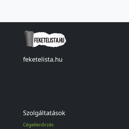
feketelista.hu
© A feketelista.hu-ról nyert bármilyen
információ sajtóbeli nyilvánosságra
hozatalakor a forrás közlése
kötelező!
Szolgáltatások
Cégellenőrzés