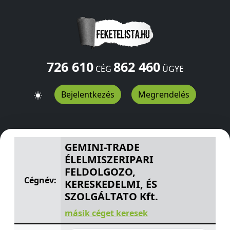
726 610
862 460
CÉG
ÜGYE
Bejelentkezés
Megrendelés
GEMINI-TRADE ÉLELMISZERIPARI FELDOLGOZO, KERESKE
GEMINI-TRADE
ÉLELMISZERIPARI
FELDOLGOZO,
Cégnév:
KERESKEDELMI, ÉS
SZOLGÁLTATO Kft.
másik céget keresek