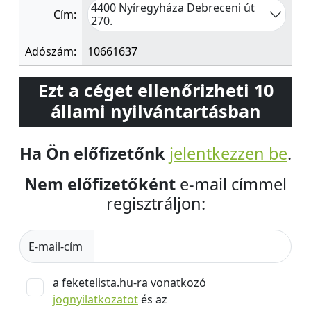
4400 Nyíregyháza Debreceni út
Cím:
270.
Adószám:
10661637
Ezt a céget ellenőrizheti 10
állami nyilvántartásban
Ha Ön előfizetőnk
jelentkezzen be
.
Nem előfizetőként
e-mail címmel
regisztráljon:
E-mail-cím
a feketelista.hu-ra vonatkozó
jognyilatkozatot
és az