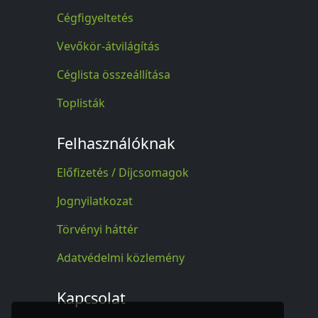
Cégfigyeltetés
Vevőkör-átvilágítás
Céglista összeállítása
Toplisták
Felhasználóknak
Előfizetés / Díjcsomagok
Jognyilatkozat
Törvényi háttér
Adatvédelmi közlemény
Kapcsolat