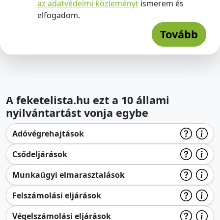
az adatvédelmi közleményt
ismerem és
elfogadom.
Tovább
A feketelista.hu ezt a 10 állami
nyilvántartást vonja egybe
Adóvégrehajtások
Csődeljárások
Munkaügyi elmarasztalások
Felszámolási eljárások
Végelszámolási eljárások