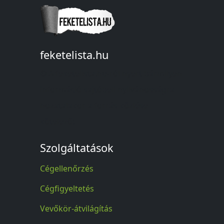
feketelista.hu
© A feketelista.hu-ról nyert bármilyen
információ sajtóbeli nyilvánosságra
hozatalakor a forrás közlése
kötelező!
Szolgáltatások
Cégellenőrzés
Cégfigyeltetés
Vevőkör-átvilágítás