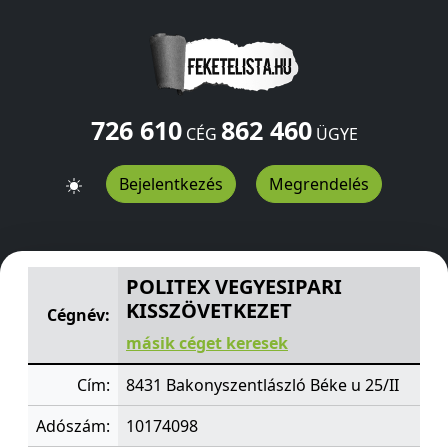
726 610
862 460
CÉG
ÜGYE
Bejelentkezés
Megrendelés
POLITEX VEGYESIPARI KISSZÖVETKEZET
Béke u 25/II
Bak
POLITEX VEGYESIPARI
KISSZÖVETKEZET
Cégnév:
másik céget keresek
Cím:
8431 Bakonyszentlászló Béke u 25/II
Adószám:
10174098