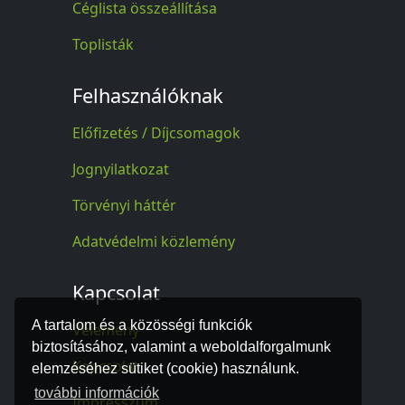
Céglista összeállítása
Toplisták
Felhasználóknak
Előfizetés / Díjcsomagok
Jognyilatkozat
Törvényi háttér
Adatvédelmi közlemény
Kapcsolat
A tartalom és a közösségi funkciók
Vélemény
biztosításához, valamint a weboldalforgalmunk
Kapcsolat
elemzéséhez sütiket (cookie) használunk.
további információk
Impresszum