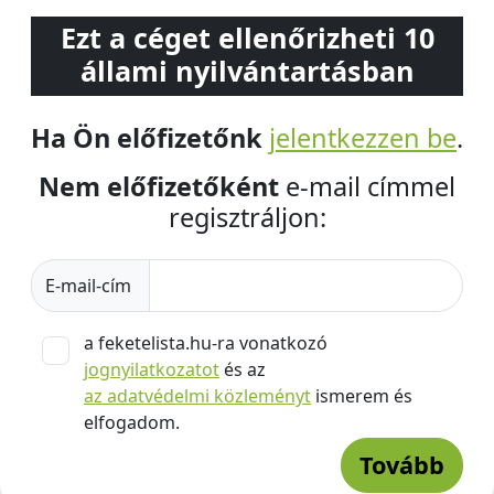
Ezt a céget ellenőrizheti 10
állami nyilvántartásban
Ha Ön előfizetőnk
jelentkezzen be
.
Nem előfizetőként
e-mail címmel
regisztráljon:
E-mail-cím
a feketelista.hu-ra vonatkozó
jognyilatkozatot
és az
az adatvédelmi közleményt
ismerem és
elfogadom.
Tovább